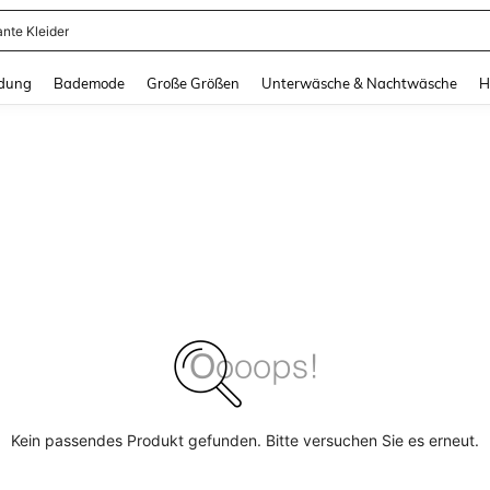
ante Kleider
and down arrow keys to navigate search Zuletzt gesucht and Suche und Finde. Pr
dung
Bademode
Große Größen
Unterwäsche & Nachtwäsche
H
Kein passendes Produkt gefunden. Bitte versuchen Sie es erneut.