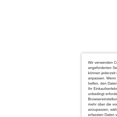
Wir verwenden Co
angeforderten Ser
können jederzeit 
anpassen. Wenn Si
helfen, den Date
Ihr Einkaufserle
unbedingt erford
Browsereinstellun
mehr über die vo
anzupassen, wähle
erfassten Daten 