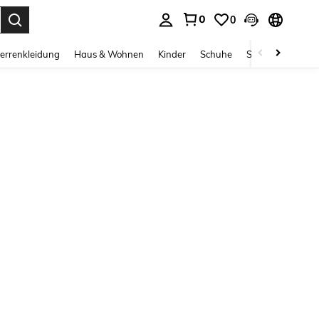
0
0
ess Enter to select.
errenkleidung
Haus & Wohnen
Kinder
Schuhe
Schmuck & Acces