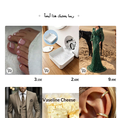
ربما يعجبك هذا أيضاً
3
2
9
.15€
.68€
.99€