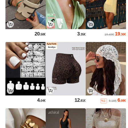
20
3
19
.58€
.35€
.30€
19.49€
4
12
6
.04€
.81€
.08€
%1-
6.18€