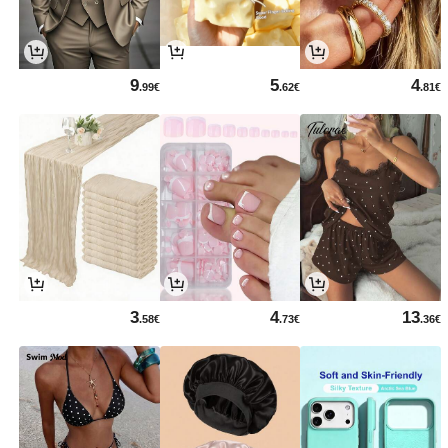
9
5
4
.99€
.62€
.81€
3
4
13
.58€
.73€
.36€