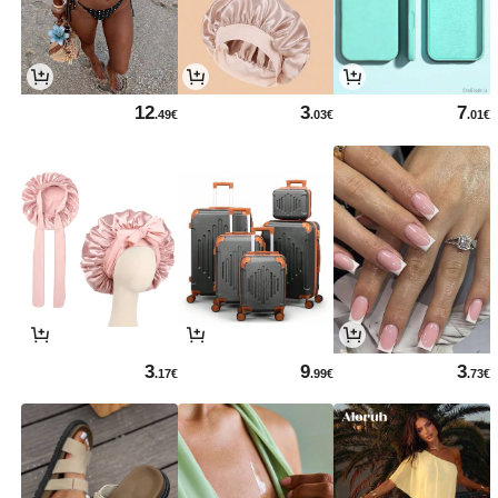
12
3
7
.49€
.03€
.01€
3
9
3
.17€
.99€
.73€