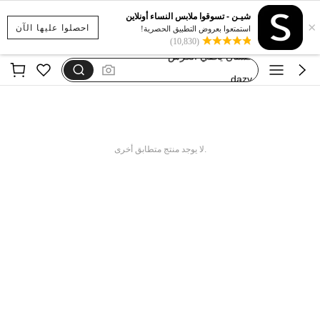
بيجامات شتوية مقاس كبير
شيـن - تسوقوا ملابس النساء أونلاين
×
motf
احصلوا عليها الآن
استمتعوا بعروض التطبيق الحصرية!
(10,830)
فستان يخفي الكرش
dazy
فستان اكمام طويله
بيجامات شتوية مقاس كبير
motf
.لا يوجد منتج متطابق أخرى