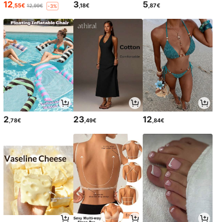
12
3
5
,55€
,18€
,87€
12,99€
-3%
2
23
12
,78€
,49€
,84€