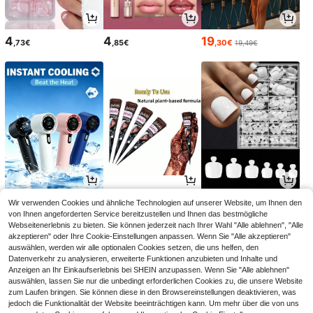
4
4
19
,73€
,85€
,30€
19,49€
2
4
4
Wir verwenden Cookies und ähnliche Technologien auf unserer Website, um Ihnen den
,78€
,51€
,04€
von Ihnen angeforderten Service bereitzustellen und Ihnen das bestmögliche
Webseitenerlebnis zu bieten. Sie können jederzeit nach Ihrer Wahl "Alle ablehnen", "Alle
akzeptieren" oder Ihre Cookie-Einstellungen anpassen. Wenn Sie "Alle akzeptieren"
auswählen, werden wir alle optionalen Cookies setzen, die uns helfen, den
Datenverkehr zu analysieren, erweiterte Funktionen anzubieten und Inhalte und
Anzeigen an Ihr Einkaufserlebnis bei SHEIN anzupassen. Wenn Sie "Alle ablehnen"
auswählen, lassen Sie nur die unbedingt erforderlichen Cookies zu, die unsere Website
zum Laufen bringen. Sie können diese in den Browsereinstellungen deaktivieren, was
jedoch die Funktionalität der Website beeinträchtigen kann. Um mehr über die von uns