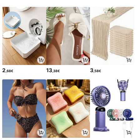
2
13
3
,68€
,38€
,58€