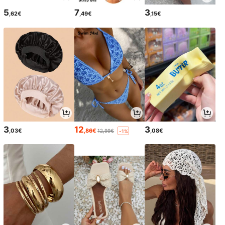
5
7
3
,62€
,49€
,15€
3
12
3
,03€
,86€
,08€
12,99€
-1%