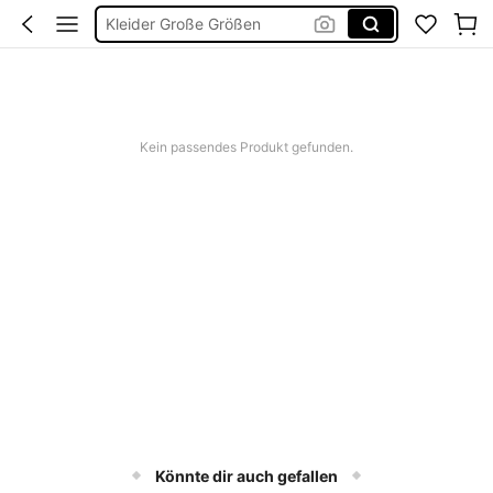
Kleider Große Größen
Badeanzug Curve Damen
Sommerkleider Für Damen
Tankini Damen Große Größen
Kein passendes Produkt gefunden.
Bikini Große Größen
Könnte dir auch gefallen