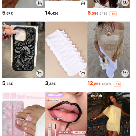
5
14
6
,67€
,42€
,08€
6,18€
-1%
5
3
12
,23€
,38€
,86€
12,99€
-1%