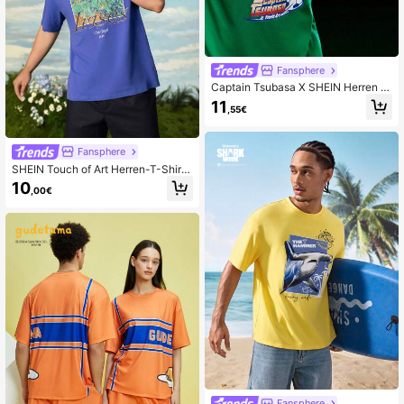
Fansphere
Captain Tsubasa X SHEIN Herren L
ässig Portrait Grafik Rundhals Kurz
11
,55€
arm T-Shirt, Sommer
Fansphere
SHEIN Touch of Art Herren-T-Shirt
mit Rundhalsausschnitt und Iris-Blu
10
,00€
menmuster, kurzärmelig, Blau
Fansphere