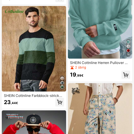
18
SHEIN Cottnline Herren Pullover S
weatshirt mit Patches, Buchstaben-
2 übrig
und Muster Muster
19
,99€
SHEIN Cottnline Farbblock-strickpu
llover Mit Rautenmuster Für Herren
23
,44€