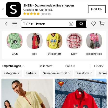
Badehose Herren
SHEIN - Damenmode online shoppen
×
Herren Sommer Outfit
HOLEN
Genießen Sie App-Special!
(10,830)
Kurze Hose Männer
T Shirt Herren
Männer Sommer Outfit
Badehose Herren
Grün
Rot
Strickstoff
Stoff
Rippenstrick
Empfehlungen
Beliebtest
Preis
Filter
Kategorie
Farbe
Gewebeelastizität
Passform
Jahresz