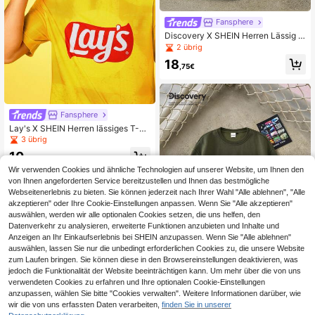
Fansphere
Discovery X SHEIN Herren Lässig A
lltagshose mit Buchstaben- und Pfl
2 übrig
anzenmuster, elastischer Bund, wei
18
te Beine
,75€
Fansphere
Lay's X SHEIN Herren lässiges T-Sh
irt mit Buchstaben-Grafik, Rundhals
3 übrig
ausschnitt, Kurzarm, Sommer
10
,25€
Wir verwenden Cookies und ähnliche Technologien auf unserer Website, um Ihnen den
von Ihnen angeforderten Service bereitzustellen und Ihnen das bestmögliche
Webseitenerlebnis zu bieten. Sie können jederzeit nach Ihrer Wahl "Alle ablehnen", "Alle
akzeptieren" oder Ihre Cookie-Einstellungen anpassen. Wenn Sie "Alle akzeptieren"
auswählen, werden wir alle optionalen Cookies setzen, die uns helfen, den
Datenverkehr zu analysieren, erweiterte Funktionen anzubieten und Inhalte und
Anzeigen an Ihr Einkaufserlebnis bei SHEIN anzupassen. Wenn Sie "Alle ablehnen"
auswählen, lassen Sie nur die unbedingt erforderlichen Cookies zu, die unsere Website
zum Laufen bringen. Sie können diese in den Browsereinstellungen deaktivieren, was
jedoch die Funktionalität der Website beeinträchtigen kann. Um mehr über die von uns
verwendeten Cookies zu erfahren und Ihre optionalen Cookie-Einstellungen
anzupassen, wählen Sie bitte "Cookies verwalten". Weitere Informationen darüber, wie
Fansphere
wir die von uns erfassten Daten verarbeiten,
finden Sie in unserer
Discovery X SHEIN Herren Lässige