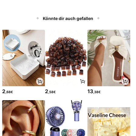
Könnte dir auch gefallen
2
2
13
,68€
,58€
,38€