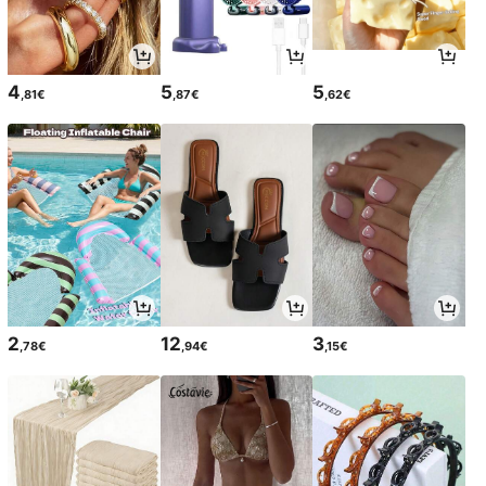
4
5
5
,81€
,87€
,62€
2
12
3
,78€
,94€
,15€