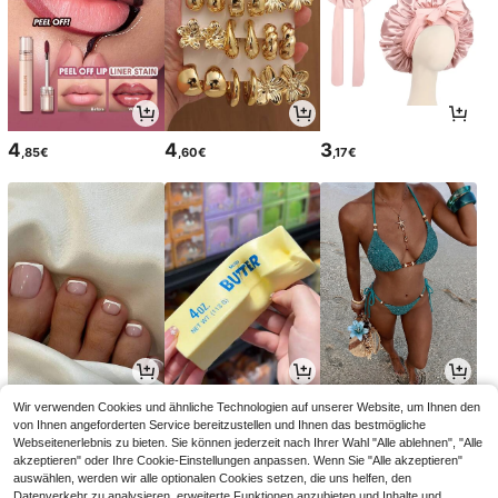
4
4
3
,85€
,60€
,17€
3
4
12
Wir verwenden Cookies und ähnliche Technologien auf unserer Website, um Ihnen den
,54€
,28€
,84€
von Ihnen angeforderten Service bereitzustellen und Ihnen das bestmögliche
Webseitenerlebnis zu bieten. Sie können jederzeit nach Ihrer Wahl "Alle ablehnen", "Alle
akzeptieren" oder Ihre Cookie-Einstellungen anpassen. Wenn Sie "Alle akzeptieren"
auswählen, werden wir alle optionalen Cookies setzen, die uns helfen, den
Datenverkehr zu analysieren, erweiterte Funktionen anzubieten und Inhalte und