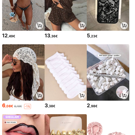
12
13
5
,49€
,36€
,23€
6
3
2
,08€
,38€
,98€
6,18€
-1%