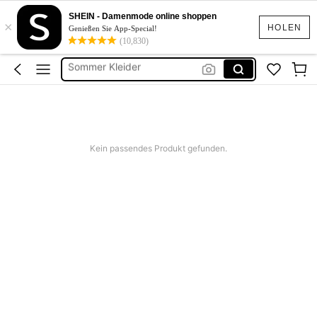
Kleid Damen
SHEIN - Damenmode online shoppen
×
Kleider
HOLEN
Genießen Sie App-Special!
(10,830)
Sommer Kleider
Sommerkleider Für Damen
Abendkleider Damen
Kleid Damen
Kleider
Kein passendes Produkt gefunden.