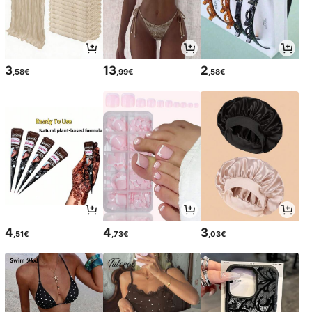
3
13
2
,58€
,99€
,58€
4
4
3
,51€
,73€
,03€