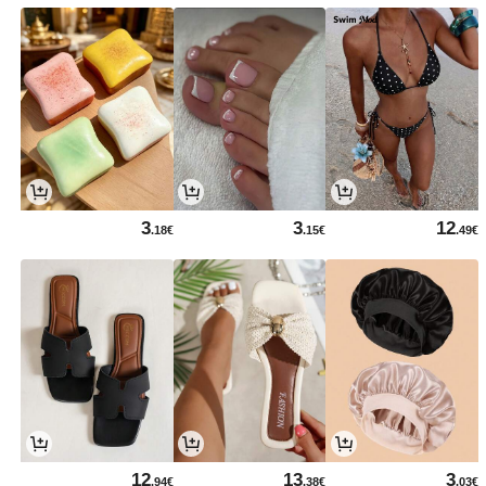
3
3
12
.18€
.15€
.49€
12
13
3
.94€
.38€
.03€