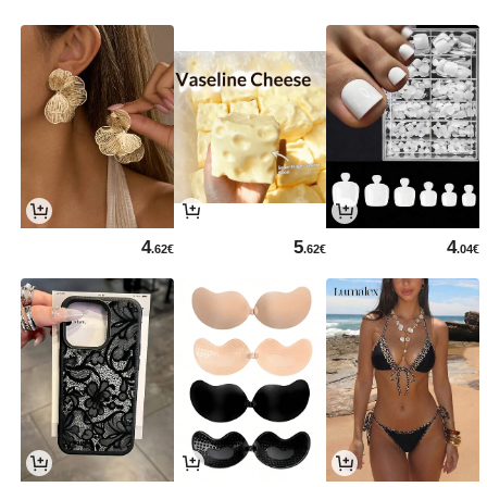
4
5
4
.62€
.62€
.04€