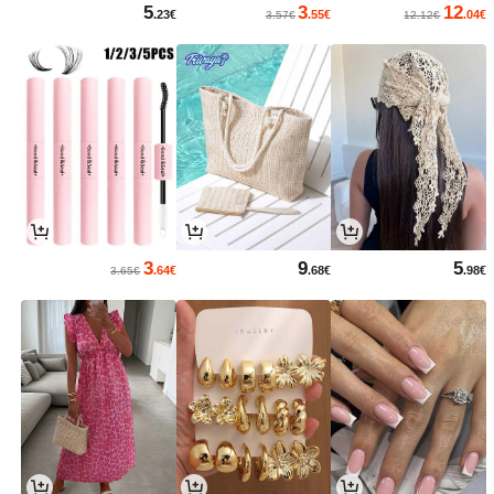
5
3
12
.23€
.55€
.04€
3.57€
12.12€
3
9
5
.64€
.68€
.98€
3.65€