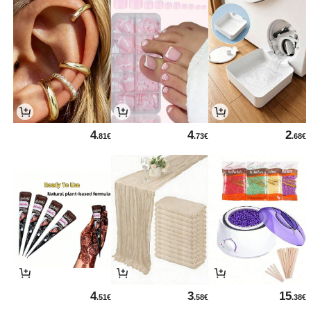
4
4
2
.81€
.73€
.68€
4
3
15
.51€
.58€
.38€