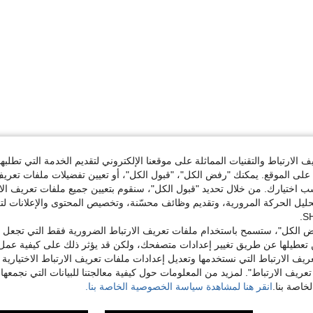
الارتباط والتقنيات المماثلة على موقعنا الإلكتروني لتقديم الخدمة التي تطلبه
لى الموقع. يمكنك "رفض الكل"، "قبول الكل"، أو تعيين تفضيلات ملفات تعريف
ختيارك. من خلال تحديد "قبول الكل"، سنقوم بتعيين جميع ملفات تعريف الارتب
حليل الحركة المرورية، وتقديم وظائف محسّنة، وتخصيص المحتوى والإعلانات لت
 الكل"، ستسمح باستخدام ملفات تعريف الارتباط الضرورية فقط التي تجعل مو
تعطيلها عن طريق تغيير إعدادات متصفحك، ولكن قد يؤثر ذلك على كيفية عمل 
ريف الارتباط التي نستخدمها وتعديل إعدادات ملفات تعريف الارتباط الاختيارية
تعريف الارتباط". لمزيد من المعلومات حول كيفية معالجتنا للبيانات التي نجمعها،
اصة بنا.
انقر هنا لمشاهدة سياسة الخصوصية الخاصة بنا.