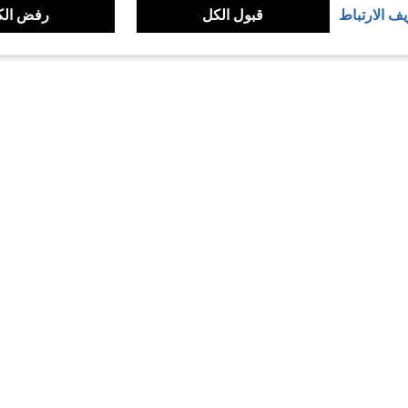
يف الارتباط
قبول الكل
رفض الك