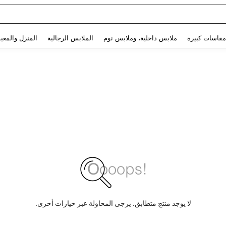
Use up and down arrow keys to البحث الأخير and البحث والعثور. Press Enter to select.
مقاسات كبيرة
ملابس داخلية، وملابس نوم
الملابس الرجالية
المنزل والمعي
لا يوجد منتج متطابق. يرجى المحاولة عبر خيارات أخرى.