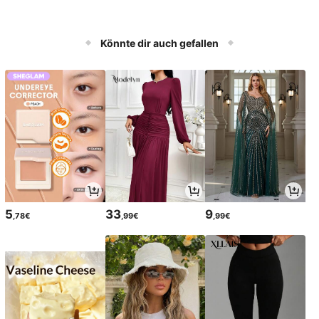
Könnte dir auch gefallen
5
33
9
,78€
,99€
,99€