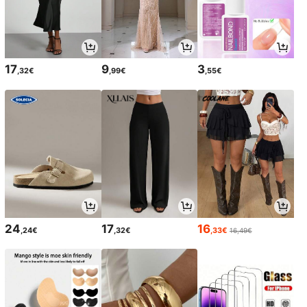
17
9
3
,32€
,99€
,55€
24
17
16
,24€
,32€
,33€
16,49€