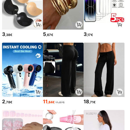
3
5
3
,38€
,67€
,17€
2
11
18
,78€
,84€
,71€
11,87€