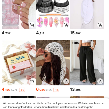
4
4
15
,73€
,31€
,49€
4
6
13
,15€
,08€
,49€
4,27€
6,18€
-2%
-1%
Wir verwenden Cookies und ähnliche Technologien auf unserer Website, um Ihnen den
von Ihnen angeforderten Service bereitzustellen und Ihnen das bestmögliche