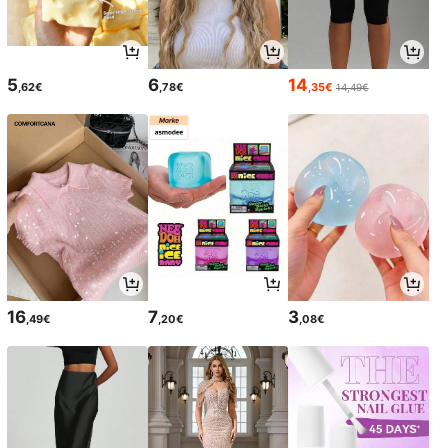
5
6
14
,62€
,78€
,35€
14,49€
16
7
3
,49€
,20€
,08€