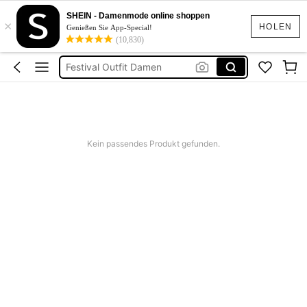
Sommerkleider Für Damen
SHEIN - Damenmode online shoppen
×
Bikini
HOLEN
Genießen Sie App-Special!
(10,830)
Bikini Set Damen
Festival Outfit Damen
Squishies
Kein passendes Produkt gefunden.