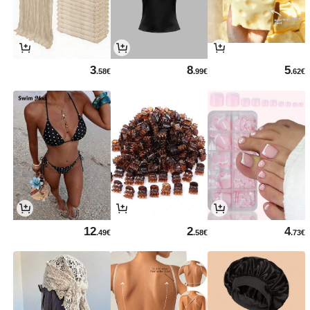
3
8
5
.58€
.99€
.62€
12
2
4
.49€
.58€
.73€