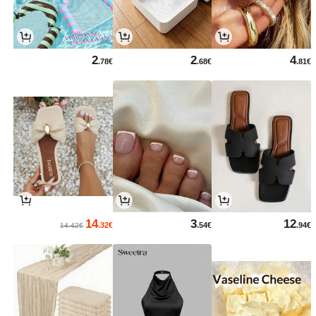
2
2
4
.78€
.68€
.81€
14
3
12
.32€
.54€
.94€
14.42€