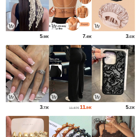
5
7
3
.98€
.49€
.03€
3
11
5
.73€
.84€
.23€
11.87€