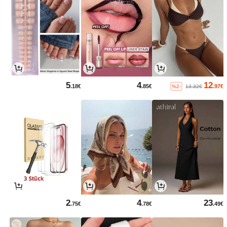
5
4
12
.18€
.85€
.97€
%2-
13.32€
2
4
23
.75€
.78€
.49€