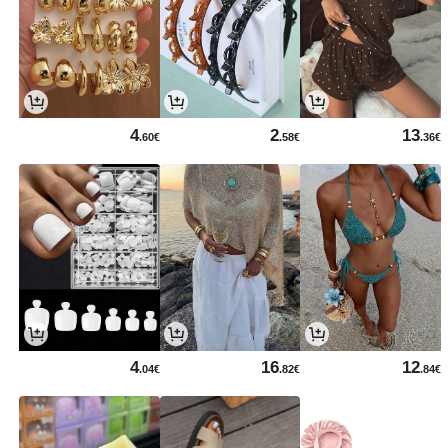
4
2
13
.60€
.58€
.36€
4
16
12
.04€
.82€
.84€