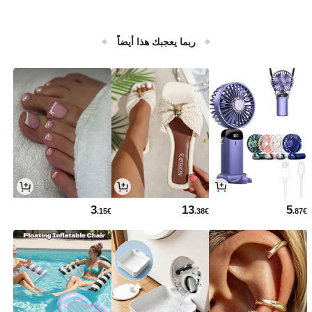
ربما يعجبك هذا أيضاً
3
13
5
.15€
.38€
.87€