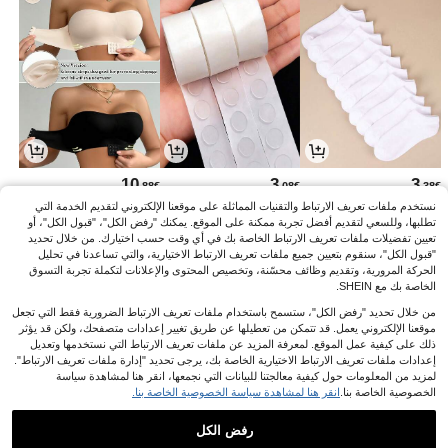
10
3
3
.88€
.08€
.38€
نستخدم ملفات تعريف الارتباط والتقنيات المماثلة على موقعنا الإلكتروني لتقديم الخدمة التي
تطلبها، وللسعي لتقديم أفضل تجربة ممكنة على الموقع. يمكنك "رفض الكل"، "قبول الكل"، أو
تعيين تفضيلات ملفات تعريف الارتباط الخاصة بك في أي وقت حسب اختيارك. من خلال تحديد
"قبول الكل"، سنقوم بتعيين جميع ملفات تعريف الارتباط الاختيارية، والتي تساعدنا في تحليل
الحركة المرورية، وتقديم وظائف محسّنة، وتخصيص المحتوى والإعلانات لتكملة تجربة التسوق
الخاصة بك مع SHEIN.
من خلال تحديد "رفض الكل"، ستسمح باستخدام ملفات تعريف الارتباط الضرورية فقط التي تجعل
موقعنا الإلكتروني يعمل. قد تتمكن من تعطيلها عن طريق تغيير إعدادات متصفحك، ولكن قد يؤثر
ذلك على كيفية عمل الموقع. لمعرفة المزيد عن ملفات تعريف الارتباط التي نستخدمها وتعديل
إعدادات ملفات تعريف الارتباط الاختيارية الخاصة بك، يرجى تحديد "إدارة ملفات تعريف الارتباط".
لمزيد من المعلومات حول كيفية معالجتنا للبيانات التي نجمعها، انقر هنا لمشاهدة سياسة
الخصوصية الخاصة بنا.
انقر هنا لمشاهدة سياسة الخصوصية الخاصة بنا.
4
19
12
.14€
.30€
.86€
%1-
19.49€
12.99€
رفض الكل