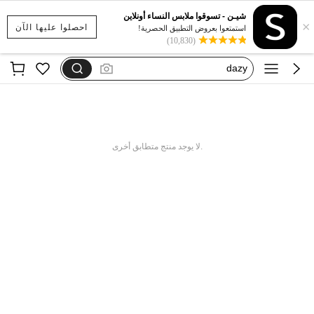
بيجامات شتوية مقاس كبير
شيـن - تسوقوا ملابس النساء أونلاين
×
motf
احصلوا عليها الآن
استمتعوا بعروض التطبيق الحصرية!
(10,830)
فستان يخفي الكرش
dazy
فستان اكمام طويله
بيجامات شتوية مقاس كبير
motf
.لا يوجد منتج متطابق أخرى