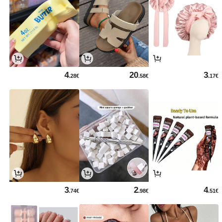
4
20
3
.28€
.58€
.17€
3
2
4
.74€
.98€
.51€