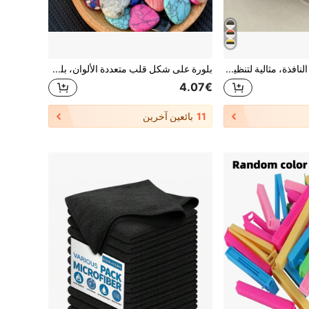
فرشاة تنظيف فجوة النافذة، مثالية لتنظيف زجاج النوافذ وتنظيف الزوايا قطعة واحدة
بلورة على شكل قلب متعددة الألوان، بلورة على شكل قلب تأسر القلب، حجر كريم مثالي للحب، يساعد على توازن الطاقة الروحية، مناسب للتأمل، مثالي كهدية، أيضًا لتزيين المجوهرات DIY (لون عشوائي)
4.07€
11
بائعين آخرين