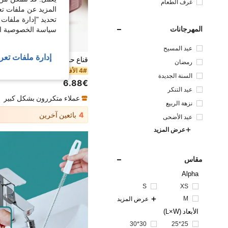
غرف الطعام
المزيد عن ملفات تع
تحديد "إدارة ملفات 
المهرجانات
سياسة الخصوصية الخ
عيد المسيح
إدارة ملفات تعر
رمضان
4# الأفضل مبيعا
السنة الجديدة
6.88€
عيد التنكر
عملاء متكررون بشكل كبير
نزهة الربيع
4
بائعين آخرين
عيد الأضحى
عرض المزيد
مقاس
Alpha
S
XS
M
عرض المزيد
الأبعاد (L×W)
30*30
25*25