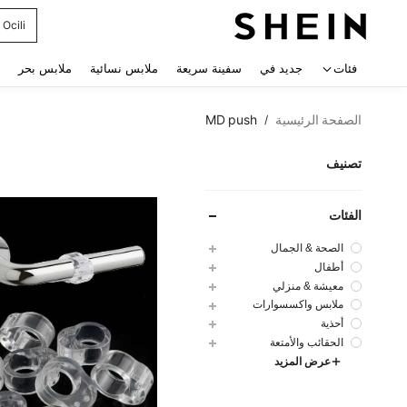
glam
 navigate search
فئات
جديد في
سفينة سريعة
ملابس نسائية
ملابس بحر
الصفحة الرئيسية
MD push
/
تصنيف
الفئات
الصحة & الجمال
أطفال
معيشة & منزلي
ملابس واكسسوارات
أحذية
الحقائب والأمتعة
عرض المزيد