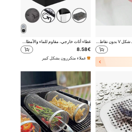
فرشاة مرحاض على شكل V بدون نقاط عمياء: 1 قطعة فرشاة مرحاض على شكل V، فرشاة مرحاض صغيرة، أداة تنظيف مرحاض، يمكن تدويرها لتناسب المرحاض المنحني وتعليقها على الحائط لتنظيف الحمام، ديكور منزلي للخريف
غطاء أثاث خارجي، مقاوم للماء والأمطار والثلج والغبار والرياح والأشعة فوق البنفسجية من قماش أكسفورد، لتغطية الأثاث في الحديقة والفناء، باللون الأسود، مناسب للمدرسة والمكتب والمنزل والسفر والحقائب والتنظيم والتخزين وديكور المطبخ والمنزل وهدايا عيد الأم وديكور غرفة النوم والحديقة والمطبخ والصيف والشاطئ والضروريات السفرية وديكور الغرفة والألعاب المطاطية والتخرج
8.58€
عملاء متكررون بشكل كبير