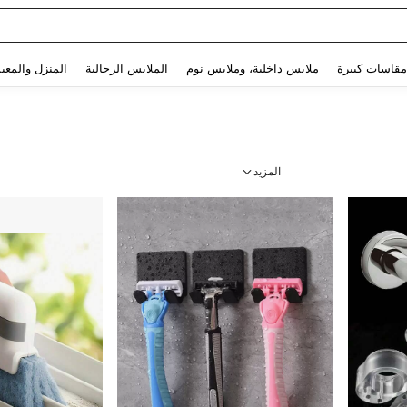
She
Use up and down arrow keys to البحث الأخير and البحث والعثور. Press Enter to select.
مقاسات كبيرة
ملابس داخلية، وملابس نوم
الملابس الرجالية
المنزل والمعي
المزيد