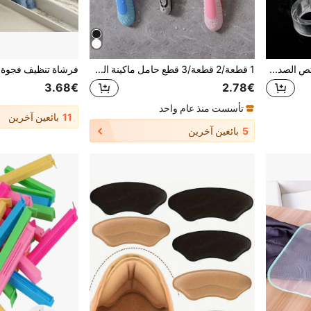
Tatukiko 6 قطع من واقي ممتص الصدمات لمقبض الباب، واقيات الحائط، سدادة الباب، عازل للوسادة
1 قطعة/2 قطعة/3 قطع حامل ماكينة الحلاقة بدون ثقب، خطاف لتعليق السلك الكهربائي على الحائط لتعليق الملابس والحقائب
3.68€
2.78€
تأسست منذ عام واحد
11
بائعين آخرين
5
بائعين آخرين