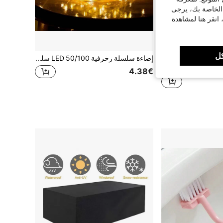
 الخاصة بك، يرجى
 انقر هنا لمشاهدة
ل
4 قطع/8 قطع/12 قطعة/16 قطعة إضاءة زخرفية خارجية تعمل بالطاقة الشمسية، 1 مصباح LED أبيض/دافئ، إضاءة السطح - هيكل أسود/أبيض، إضاءة الحائط، إضاءة الحديقة والسياج الخارجية، إضاءة السلالم الشمسية، هدية عيد الهالوين وعيد الشكر والميلاد
إضاءة سلسلة زخرفية 50/100 LED سلك نحاسي 5/10م للشرفة والخارج، هدية عيد الميلاد الهالوين قطعة واحدة
في ABS المصابيح الشمسية
4.38€