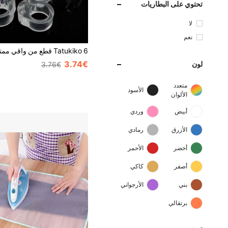
تحتوي على البطاريات
لا
نعم
3.74€
لون
3.76€
متعدد
الأسود
الألوان
أبيض
وردي
الأزرق
رمادي
أخضر
الأحمر
أصفر
كاكي
بني
الأرجواني
برتقالي