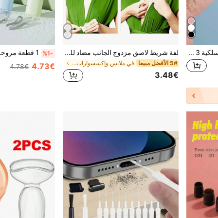
طقم تنظيف سماعات الأذن اللاسلكية 3 في 1 - مثالي
لفة شريط لاصق مزدوج الجانب مضاد للضوء - مناسب لصق الصدر على الملابس، ملصقات الفستان. أفضل منتج فردي للفساتين الصيفية المريحة! العناية بالجسم للسفر والرياضة والخارج والحزام
%1-
5# الأفضل مبيعا
في ملابس وإكسسوارات مضادة للانزلاق
4.73€
4.78€
3.48€