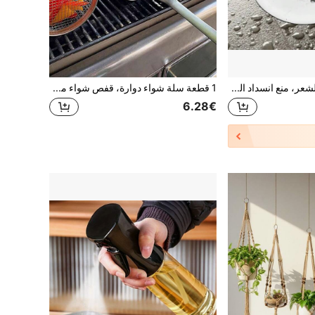
قطعة واحدة منقي الشعر، منع انسداد المصارف، سدادة لحوض الاستحمام والدش، سدادة سيليكون للرائحة في المطبخ، غطاء المصارف، مرشح الصرف، جامع الشعر في الحمام، غطاء مصرف الأرضية، مطبخ، حمام، منزل، لوازم منزلية
1 قطعة سلة شواء دوارة، قفص شواء من الفولاذ المقاوم للصدأ، شبكة شواء دائرية للخضروات والبطاطس المقلية والسمك، شبكة شواء محمولة للطهي، سلال شواء للشواء في الهواء الطلق، رف شواء للتخييم في الهواء الطلق، أدوات طهي للتخييم والنزهات
6.28€