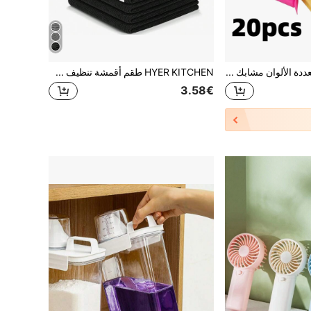
20 قطعة أو عبوة متعددة الألوان مشابك إغلاق الطعام المحمولة، مشابك حفظ الوجبات الخفيفة مقاومة للرطوبة ومحكمة الإغلاق، متوفرة بأحجام متعددة، ضرورية لتخزين السكن الجامعي والسفر والمطبخ، منظم حفلات عيد الميلاد والهالوين، توفير المساحة
HYER KITCHEN طقم أقمشة تنظيف سوداء للأسطح المستوية، فائقة اللين، سريعة الجفاف وماصة، مناسبة للمطبخ والحمام والمنزل، مستلزمات منزلية
3.58€