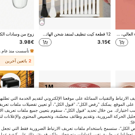
3 أزواج من واقيات كعب الحذاء العالي، مضادة للضوضاء، مضادة للانزلاق، مضادة للاحتكاك، إكسسوارات للأحذية والأحذية الطويلة، بوت، اختيارات الربيع والصيف، هدايا لوصيفات العروس، غرفة، شاطئ، سفر، للرجال، للنساء، عطلة، أشياء جميلة، هدية عيد الأم، حديقة، صيف، شاطئ، لين، تخرج، رف الأحذية، موفر التخزين، حفل التخرج، تهنئة للخريج، حفلة التخرج
12 قطعة كيت تنظيف لمنفذ شحن الهاتف المحمول ولوحة المفاتيح الكمبيوتر ورأس الحمام، مفتاح سد الأنابيب، منظف الفجوات، فرشاة صغيرة، فرشاة لوحة المفاتيح، إلخ. للمطبخ والحمام والمنزل وتوريدات المنزل (مواصفات متعددة)
3.98€
3.15€
تأسست منذ عام و
2
بائعين آخرين
الارتباط والتقنيات المماثلة على موقعنا الإلكتروني لتقديم الخدمة التي تطلبه
لى الموقع. يمكنك "رفض الكل"، "قبول الكل"، أو تعيين تفضيلات ملفات تعريف
ختيارك. من خلال تحديد "قبول الكل"، سنقوم بتعيين جميع ملفات تعريف الارتب
حليل الحركة المرورية، وتقديم وظائف محسّنة، وتخصيص المحتوى والإعلانات لت
 الكل"، ستسمح باستخدام ملفات تعريف الارتباط الضرورية فقط التي تجعل مو
تعطيلها عن طريق تغيير إعدادات متصفحك، ولكن قد يؤثر ذلك على كيفية عمل 