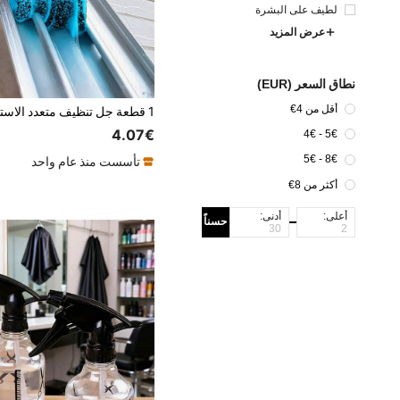
لطيف على البشرة
عرض المزيد
نطاق السعر (EUR)
أقل من 4€
4.07€
5€ - 4€
8€ - 5€
تأسست منذ عام واحد
أكثر من 8€
أعلى:
أدنى:
حسناً