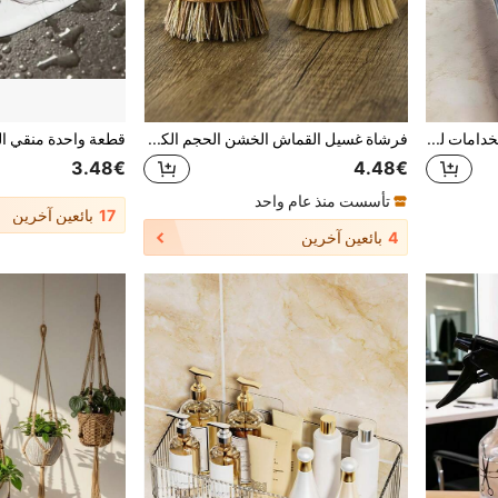
1 قطعة جل تنظيف متعدد الاستخدامات للمطبخ والحمام والمنزل ومستلزمات المنزل
فرشاة غسيل القماش الخشن الحجم الكبير بشعيرات ناعمة لتنظيف المطبخ والأواني والصحون، 1/2 قطعة، لون بني، المطبخ، الحمام، المنزل، مستلزمات منزلية
3.48€
4.48€
تأسست منذ عام واحد
17
بائعين آخرين
4
بائعين آخرين