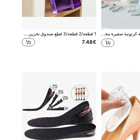
1 قطعة مروحة كرتونية صغيرة محمولة تعمل بالبطارية، محمولة للصيف وللخارج والرياضة والسفر والمطبخ وغرفة النوم والمدرسة والمكتب وللمرأة والرجل والأطفال والبالغين، اختيارات الربيع والصيف، هدايا وصيفات العروس، الغرفة، ديكور غرفة النوم، ديكور غرفة النوم، الشاطئ، السفر، للرجال، للنساء، العطلة، أشياء لطيفة، هدية عيد الأم، ديكور غرفة النوم، الحديقة، ديكور المطبخ، الصيف، الشاطئ، ضروريات السفر، ديكور الغرفة، إسفنجي، التخرج، الخارج، الحديقة، ضروريات السفر، ضروريات محمولة، ضروريات الشاطئ، موسم التخرج، حفل التخرج، حفل التخرج، هدية التخرج، هدية التخرج، هدية التخرج، هدية التخرج، تهانينا للخريج، تهانينا للخريج، المتفوق، إنهاء المدرسة، حفل التخرج، ضروريات الخارج، السفر المحمول، ضروريات المشي لمسافات طويلة، ضروريات التخييم، أدوات محمولة، ضروريات الصيف، الصيف المحمول، ضروري
1 قطعة/2 قطعة/3 قطع صندوق تخزين مسحوق الغسيل شفاف مقاوم للرطوبة مع كوب قياس، حاوية محكمة الإغلاق لتخزين مسحوق/سائل الغسيل المختلفة، ديكور منزلي للحمام، ديكور الخريف، عودة إلى المدرسة
7.48€