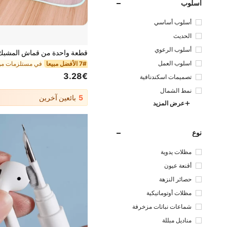
أسلوب
أسلوب أساسي
الحديث
أسلوب الرعوي
اسلوب العمل
7# الأفضل مبيعا
3.28€
تصميمات اسكندنافية
نمط الشمال
5
بائعين آخرين
عرض المزيد
نوع
مظلات يدوية
أقنعة عيون
حصائر النزهة
مظلات أوتوماتيكية
شماعات نباتات مزخرفة
مناديل مبللة