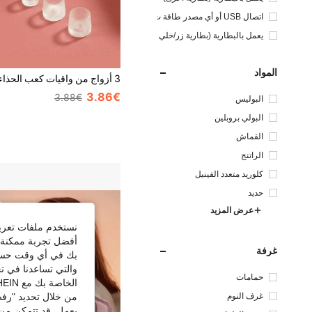
اتصال USB أو أي مصدر طاقة ت
يار مستمر آخر
يعمل بالبطارية (بطارية زر/خلي
ة)
المواد
3.86€
3.88€
البوليس
تر
البولي بروبلين
القماش
الراتنج
كلوريد متعدد الفينيل
حديد
عرض المزيد
نستخدم ملفات تعريف 
أفضل تجربة ممكنة ع
غرفة
بك في أي وقت حسب ا
والتي تساعدنا في ت
حمامات
الخاصة بك مع SHEIN.
من خلال تحديد "رفض
غرف النوم
يعمل. قد تتمكن من 