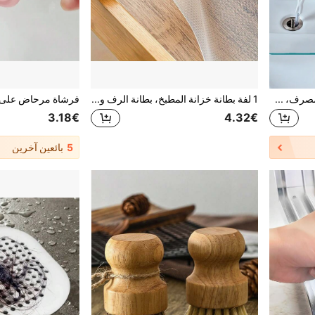
أداة تنظيف مزيل الشعر من المصرف، منظف المصرف والأنابيب قطعة واحدة/قطعتان
1 لفة بطانة خزانة المطبخ، بطانة الرف والدرج، بطانة حصيرة الخزانة، ورق مقاوم للرطوبة والماء والغبار، حصيرة طاولة الثلاجة، بطانة رف مقاومة للرطوبة للمدرسة والمكتب والمنزل والسفر، لوازم العودة إلى المدرسة، اختيارات الربيع والصيف، هدايا الخدم، ديكور الغرفة والنوم، الشاطئ والسفر، للرجال والنساء، العطلات، أشياء جميلة، هدية عيد الأم، ديكور الحديقة والمطبخ، الصيف، الضروريات السفرية، ديكور الغرفة، سكوشي
3.18€
4.32€
5
بائعين آخرين