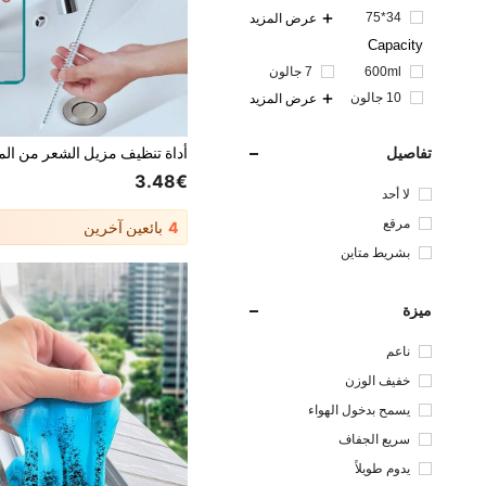
34*75
عرض المزيد
Capacity
600ml
7 جالون
10 جالون
عرض المزيد
تفاصيل
3.48€
لا أحد
مرقع
4
بائعين آخرين
بشريط متاين
ميزة
ناعم
خفيف الوزن
يسمح بدخول الهواء
سريع الجفاف
يدوم طويلاً