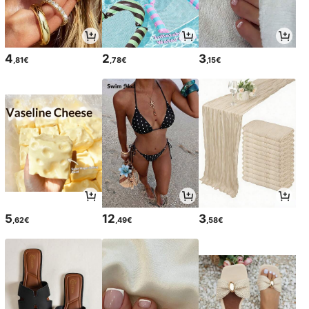
4
2
3
,81€
,78€
,15€
5
12
3
,62€
,49€
,58€