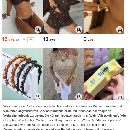
12
13
3
,97€
,36€
,74€
13,32€
-2%
2
12
4
Wir verwenden Cookies und ähnliche Technologien auf unserer Website, um Ihnen den
,58€
,86€
,28€
12,99€
-1%
von Ihnen angeforderten Service bereitzustellen und Ihnen das bestmögliche
Webseitenerlebnis zu bieten. Sie können jederzeit nach Ihrer Wahl "Alle ablehnen", "Alle
akzeptieren" oder Ihre Cookie-Einstellungen anpassen. Wenn Sie "Alle akzeptieren"
auswählen, werden wir alle optionalen Cookies setzen, die uns helfen, den
Datenverkehr zu analysieren, erweiterte Funktionen anzubieten und Inhalte und