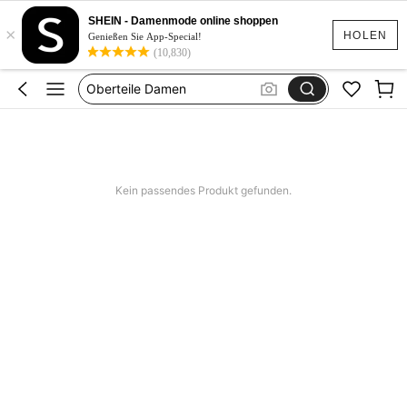
Bluse
SHEIN - Damenmode online shoppen
×
Tops
HOLEN
Genießen Sie App-Special!
(10,830)
Tops Damen
Oberteile Damen
Festival Outfit Damen
Bluse
Tops
Kein passendes Produkt gefunden.