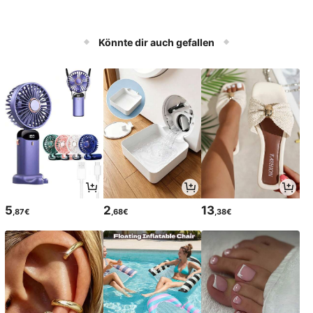
Könnte dir auch gefallen
5
2
13
,87€
,68€
,38€