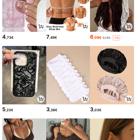
4
7
6
,73€
,49€
,08€
6,18€
-1%
5
3
3
,23€
,38€
,03€