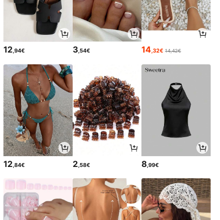
12
3
14
,94€
,54€
,32€
14,42€
12
2
8
,84€
,58€
,99€