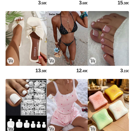
3
3
15
.58€
.68€
.38€
13
12
3
.38€
.49€
.15€