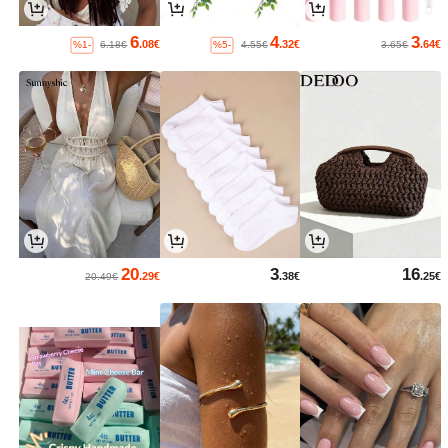
6
4
3
.08€
.32€
.64€
%1-
%5-
6.18€
4.55€
3.65€
20
3
16
.29€
.38€
.25€
20.49€