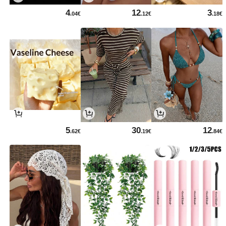
4
12
3
.04€
.12€
.18€
5
30
12
.62€
.19€
.84€