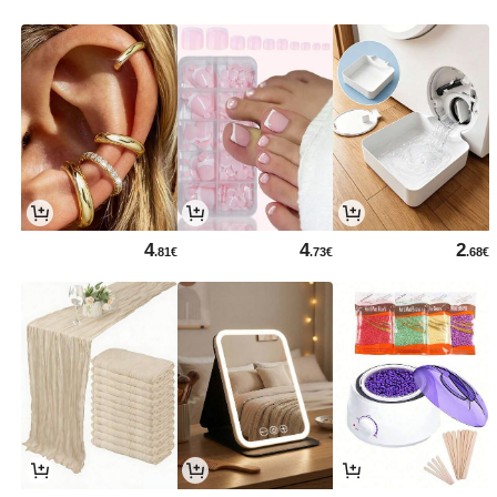
4
4
2
.81€
.73€
.68€