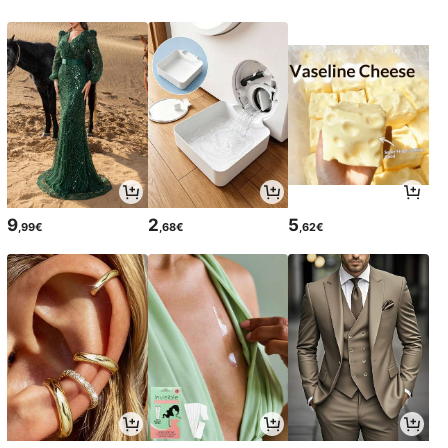
9
2
5
,99€
,68€
,62€