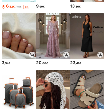
6
9
13
,52€
,99€
,36€
7,01€
-6%
3
20
23
,54€
,00€
,49€