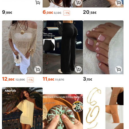
9
6
20
,99€
,08€
,58€
6,18€
-1%
12
11
3
,86€
,84€
,15€
12,99€
11,87€
-1%