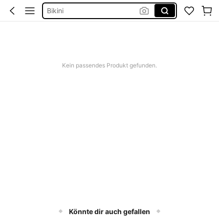
Bikini Set Damen
Festival Outfit Damen
Squishies
Kein passendes Produkt gefunden.
Könnte dir auch gefallen