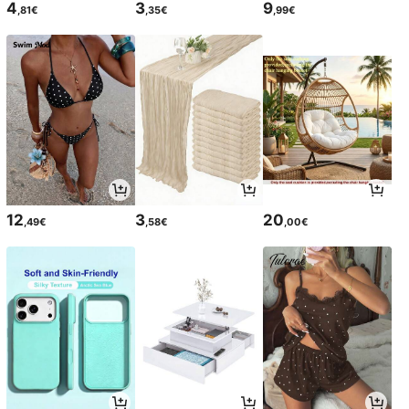
4
3
9
,81€
,35€
,99€
12
3
20
,49€
,58€
,00€