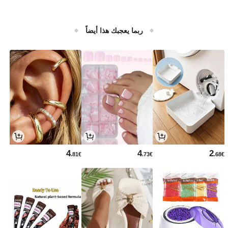
ربما يعجبك هذا أيضاً
4
4
2
.81€
.73€
.68€