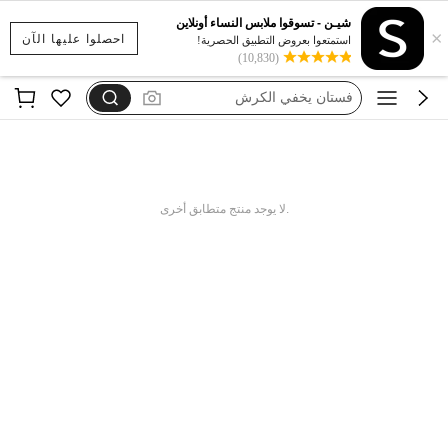
شيـن - تسوقوا ملابس النساء أونلاين
×
بيجامات شتوية مقاس كبير
احصلوا عليها الآن
استمتعوا بعروض التطبيق الحصرية!
(10,830)
motf
فستان يخفي الكرش
dazy
فستان اكمام طويله
بيجامات شتوية مقاس كبير
.لا يوجد منتج متطابق أخرى
motf