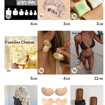
4
3
3
.04€
.03€
.18€
5
4
12
.62€
.62€
.49€