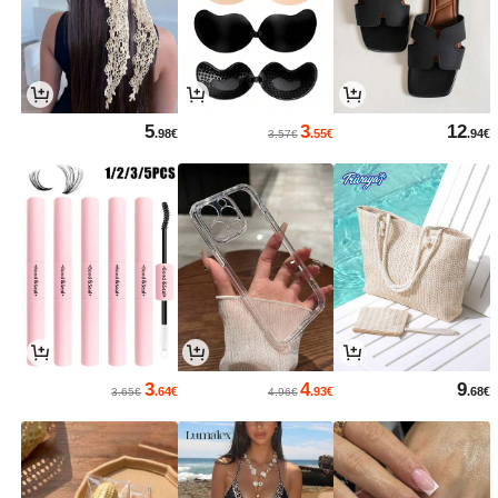
5
3
12
.98€
.55€
.94€
3.57€
3
4
9
.64€
.93€
.68€
3.65€
4.96€