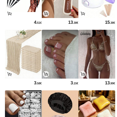
4
13
15
.51€
.38€
.38€
3
3
13
.58€
.15€
.99€