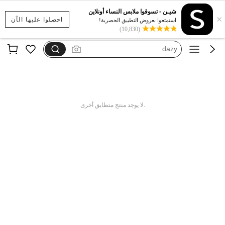
motf
شيـن - تسوقوا ملابس النساء أونلاين
×
فستان يخفي الكرش
احصلوا عليها الآن
استمتعوا بعروض التطبيق الحصرية!
(10,830)
dazy
فستان اكمام طويله
بيجامات شتوية مقاس كبير
motf
.لا يوجد منتج متطابق أخرى