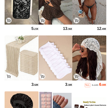
5
13
12
.23€
.36€
.49€
3
3
6
.58€
.38€
.08€
%1-
6.18€