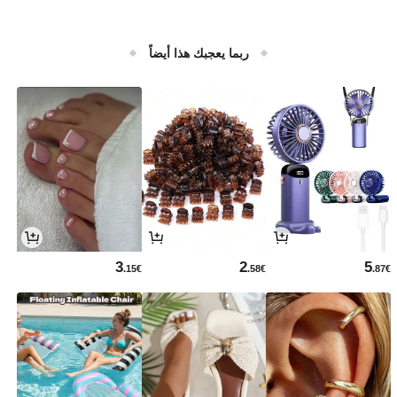
ربما يعجبك هذا أيضاً
3
2
5
.15€
.58€
.87€