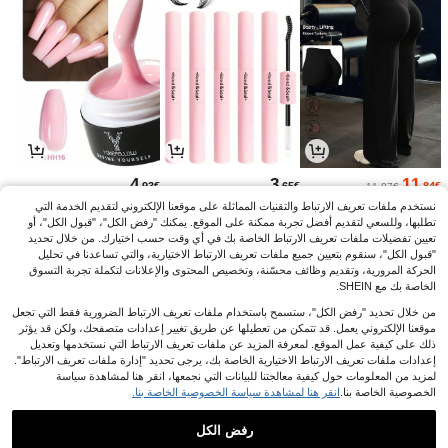
4
3
11
.93€
.65€
.84€
11.87€
نستخدم ملفات تعريف الارتباط والتقنيات المماثلة على موقعنا الإلكتروني لتقديم الخدمة التي
تطلبها، وللسعي لتقديم أفضل تجربة ممكنة على الموقع. يمكنك "رفض الكل"، "قبول الكل"، أو
تعيين تفضيلات ملفات تعريف الارتباط الخاصة بك في أي وقت حسب اختيارك. من خلال تحديد
"قبول الكل"، سنقوم بتعيين جميع ملفات تعريف الارتباط الاختيارية، والتي تساعدنا في تحليل
الحركة المرورية، وتقديم وظائف محسّنة، وتخصيص المحتوى والإعلانات لتكملة تجربة التسوق
الخاصة بك مع SHEIN.
من خلال تحديد "رفض الكل"، ستسمح باستخدام ملفات تعريف الارتباط الضرورية فقط التي تجعل
موقعنا الإلكتروني يعمل. قد تتمكن من تعطيلها عن طريق تغيير إعدادات متصفحك، ولكن قد يؤثر
ذلك على كيفية عمل الموقع. لمعرفة المزيد عن ملفات تعريف الارتباط التي نستخدمها وتعديل
إعدادات ملفات تعريف الارتباط الاختيارية الخاصة بك، يرجى تحديد "إدارة ملفات تعريف الارتباط".
لمزيد من المعلومات حول كيفية معالجتنا للبيانات التي نجمعها، انقر هنا لمشاهدة سياسة
الخصوصية الخاصة بنا.
انقر هنا لمشاهدة سياسة الخصوصية الخاصة بنا.
4
20
16
.14€
.58€
.82€
رفض الكل