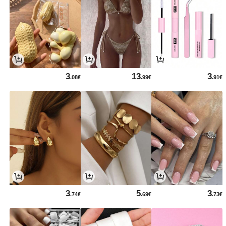
3
13
3
.08€
.99€
.91€
3
5
3
.74€
.69€
.73€