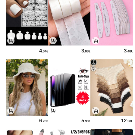
4
3
3
.04€
.08€
.48€
6
5
12
.78€
.93€
.50€