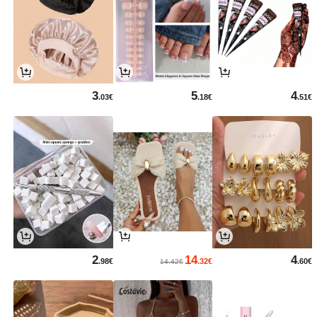
3
5
4
.03€
.18€
.51€
2
14
4
.98€
.32€
.60€
14.42€