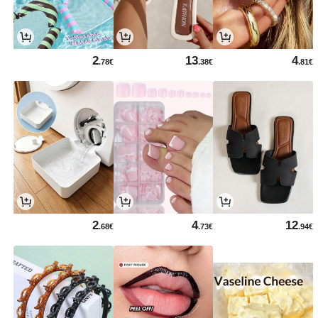
2
13
4
.78€
.38€
.81€
2
4
12
.68€
.73€
.94€