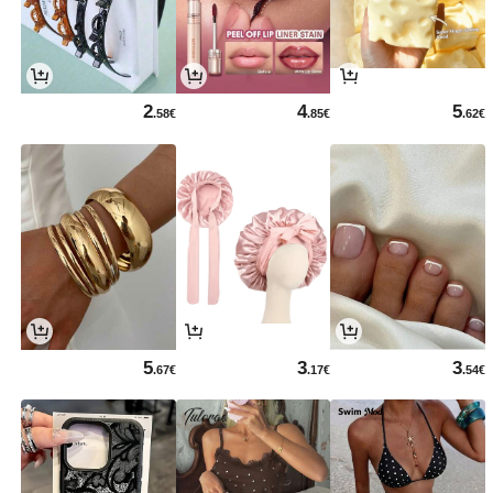
2
4
5
.58€
.85€
.62€
5
3
3
.67€
.17€
.54€