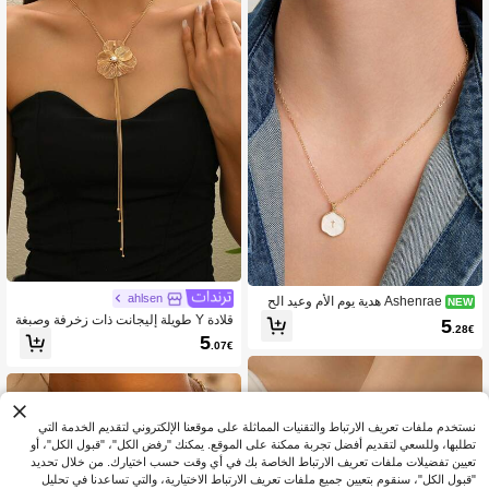
ahlsen
Ashenrae هدية يوم الأم وعيد الح
NEW
ب: قلادة صليب صغيرة للنساء، قلادة صلي
قلادة Y طويلة إليجانت ذات زخرفة وصبغة
5
.28€
ب رقيقة مطلية بالذهب/الفضة عيار 14 قي
والورود النقية، تصميم موضة صيفي قطعة
5
.07€
راط، قلادة صليب صغيرة أنيقة، مجوهرات
واحدة
دينية بسيطة، هدية جميلة، هدية مسيحية،
مناسبة للنساء والمراهقات، يمكن ارتداؤه
ا طوال العام، مناسبة أيضًا لعيد الميلاد
نستخدم ملفات تعريف الارتباط والتقنيات المماثلة على موقعنا الإلكتروني لتقديم الخدمة التي
تطلبها، وللسعي لتقديم أفضل تجربة ممكنة على الموقع. يمكنك "رفض الكل"، "قبول الكل"، أو
تعيين تفضيلات ملفات تعريف الارتباط الخاصة بك في أي وقت حسب اختيارك. من خلال تحديد
"قبول الكل"، سنقوم بتعيين جميع ملفات تعريف الارتباط الاختيارية، والتي تساعدنا في تحليل