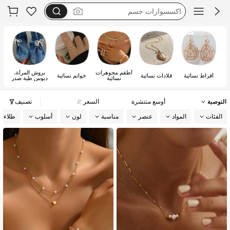
اكسسوارات لانجري
shineon
kkt
أطقم مجوهرات
بروش المرأة،
أقراط نسائية
قلادات نسائية
خواتم نسائية
أ
نسائية
دبوس طية صدر
السترة وخاتم
وشاح
التوصية
أوسع منتشرة
السعر
تصنيف
الفئات
المواد
عنصر
مناسبة
لون
أسلوب
طلاء م