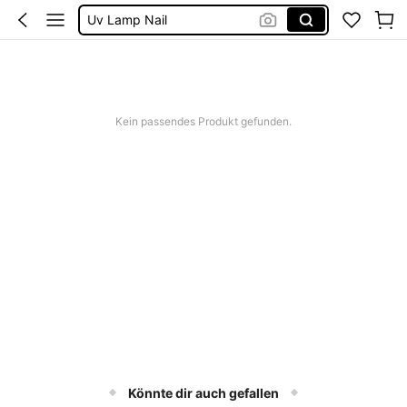
Uv Lamp Nail
Cat Eye Magnet
Nail Tech Supplies
Nagel Zubehör
Kein passendes Produkt gefunden.
Könnte dir auch gefallen