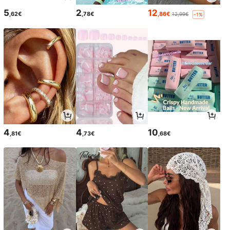
5
2
12
,62€
,78€
,86€
12,99€
-1%
4
4
10
,81€
,73€
,68€