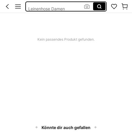
Leinenhose Damen
Hosen Damen
Jogginghose Damen Große Größen
Hosen
Kein passendes Produkt gefunden.
Könnte dir auch gefallen