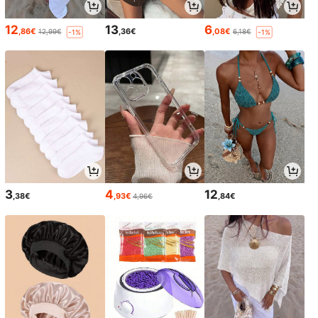
12
13
6
,86€
,36€
,08€
12,99€
6,18€
-1%
-1%
3
4
12
,38€
,93€
,84€
4,96€