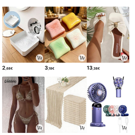
2
3
13
,68€
,18€
,38€