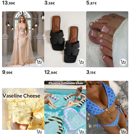
13
3
5
,99€
,58€
,87€
9
12
3
,99€
,94€
,15€