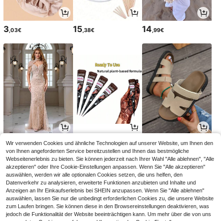
3
15
14
,03€
,38€
,99€
9
4
20
Wir verwenden Cookies und ähnliche Technologien auf unserer Website, um Ihnen den
,99€
,51€
,58€
von Ihnen angeforderten Service bereitzustellen und Ihnen das bestmögliche
Webseitenerlebnis zu bieten. Sie können jederzeit nach Ihrer Wahl "Alle ablehnen", "Alle
akzeptieren" oder Ihre Cookie-Einstellungen anpassen. Wenn Sie "Alle akzeptieren"
auswählen, werden wir alle optionalen Cookies setzen, die uns helfen, den
Datenverkehr zu analysieren, erweiterte Funktionen anzubieten und Inhalte und
Anzeigen an Ihr Einkaufserlebnis bei SHEIN anzupassen. Wenn Sie "Alle ablehnen"
auswählen, lassen Sie nur die unbedingt erforderlichen Cookies zu, die unsere Website
zum Laufen bringen. Sie können diese in den Browsereinstellungen deaktivieren, was
jedoch die Funktionalität der Website beeinträchtigen kann. Um mehr über die von uns