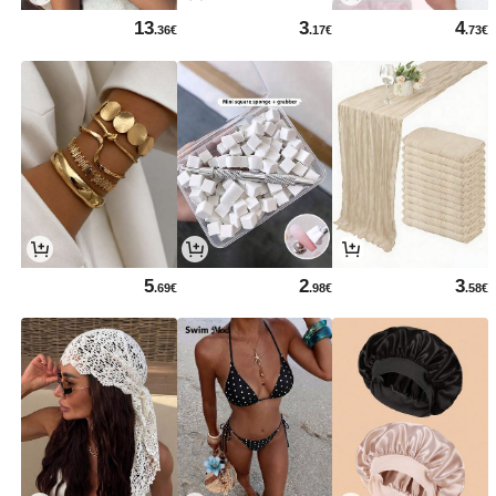
13
3
4
.36€
.17€
.73€
5
2
3
.69€
.98€
.58€