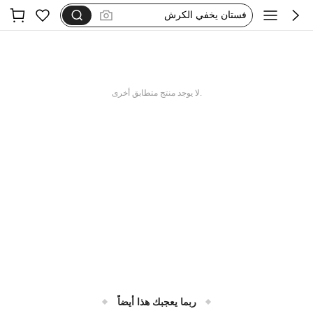
dazy
فستان اكمام طويله
بيجامات شتوية مقاس كبير
motf
.لا يوجد منتج متطابق أخرى
ربما يعجبك هذا أيضاً