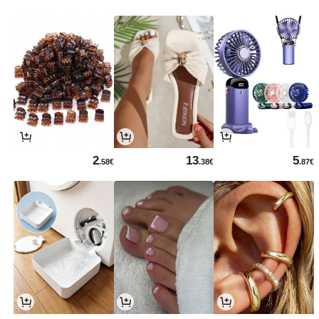
2
13
5
.58€
.38€
.87€