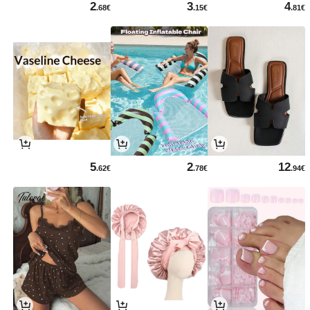
2
3
4
.68€
.15€
.81€
5
2
12
.62€
.78€
.94€