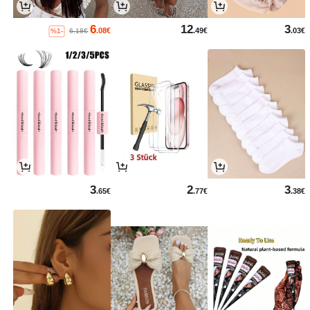
6
12
3
.08€
.49€
.03€
%1-
6.18€
3
2
3
.65€
.77€
.38€