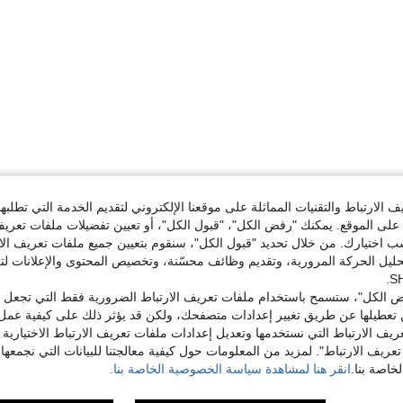
الارتباط والتقنيات المماثلة على موقعنا الإلكتروني لتقديم الخدمة التي تطلبه
لى الموقع. يمكنك "رفض الكل"، "قبول الكل"، أو تعيين تفضيلات ملفات تعريف
ختيارك. من خلال تحديد "قبول الكل"، سنقوم بتعيين جميع ملفات تعريف الارتب
حليل الحركة المرورية، وتقديم وظائف محسّنة، وتخصيص المحتوى والإعلانات لت
 الكل"، ستسمح باستخدام ملفات تعريف الارتباط الضرورية فقط التي تجعل مو
تعطيلها عن طريق تغيير إعدادات متصفحك، ولكن قد يؤثر ذلك على كيفية عمل 
ريف الارتباط التي نستخدمها وتعديل إعدادات ملفات تعريف الارتباط الاختيارية
تعريف الارتباط". لمزيد من المعلومات حول كيفية معالجتنا للبيانات التي نجمعها،
اصة بنا.
انقر هنا لمشاهدة سياسة الخصوصية الخاصة بنا.