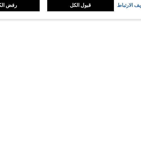
يف الارتباط
قبول الكل
رفض الك