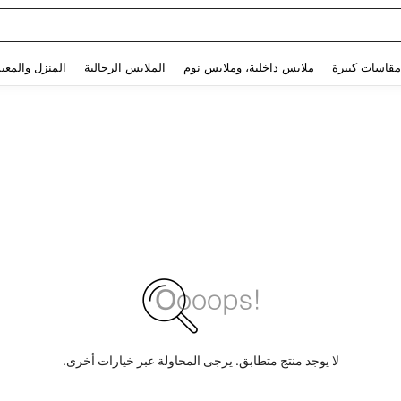
Use up and down arrow keys to البحث الأخير and البحث والعثور. Press Enter to select.
مقاسات كبيرة
ملابس داخلية، وملابس نوم
الملابس الرجالية
المنزل والمعي
لا يوجد منتج متطابق. يرجى المحاولة عبر خيارات أخرى.