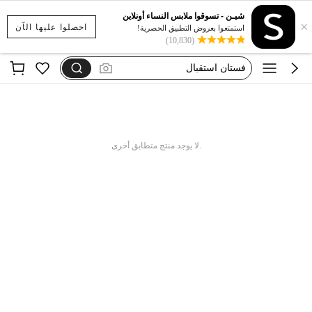
dazy
شيـن - تسوقوا ملابس النساء أونلاين
×
فستان يخفي الكرش
احصلوا عليها الآن
استمتعوا بعروض التطبيق الحصرية!
(10,830)
فستان اكمام طويله
فستان استقبال
motf
dazy
فستان يخفي الكرش
.لا يوجد منتج متطابق أخرى