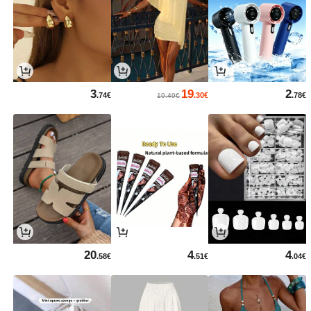
3
19
2
.74€
.30€
.78€
19.49€
20
4
4
.58€
.51€
.04€