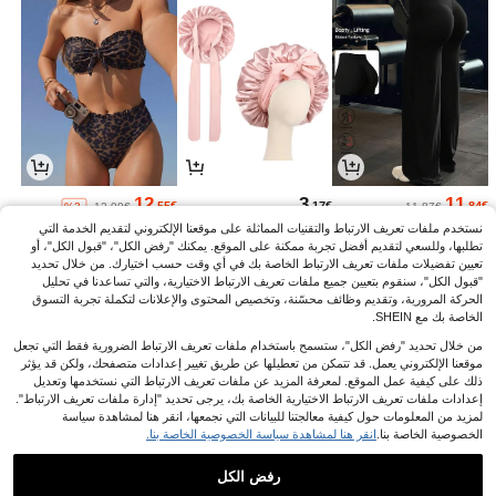
12
3
11
.55€
.17€
.84€
%3-
12.99€
11.87€
نستخدم ملفات تعريف الارتباط والتقنيات المماثلة على موقعنا الإلكتروني لتقديم الخدمة التي
تطلبها، وللسعي لتقديم أفضل تجربة ممكنة على الموقع. يمكنك "رفض الكل"، "قبول الكل"، أو
تعيين تفضيلات ملفات تعريف الارتباط الخاصة بك في أي وقت حسب اختيارك. من خلال تحديد
"قبول الكل"، سنقوم بتعيين جميع ملفات تعريف الارتباط الاختيارية، والتي تساعدنا في تحليل
الحركة المرورية، وتقديم وظائف محسّنة، وتخصيص المحتوى والإعلانات لتكملة تجربة التسوق
الخاصة بك مع SHEIN.
من خلال تحديد "رفض الكل"، ستسمح باستخدام ملفات تعريف الارتباط الضرورية فقط التي تجعل
موقعنا الإلكتروني يعمل. قد تتمكن من تعطيلها عن طريق تغيير إعدادات متصفحك، ولكن قد يؤثر
ذلك على كيفية عمل الموقع. لمعرفة المزيد عن ملفات تعريف الارتباط التي نستخدمها وتعديل
إعدادات ملفات تعريف الارتباط الاختيارية الخاصة بك، يرجى تحديد "إدارة ملفات تعريف الارتباط".
لمزيد من المعلومات حول كيفية معالجتنا للبيانات التي نجمعها، انقر هنا لمشاهدة سياسة
الخصوصية الخاصة بنا.
انقر هنا لمشاهدة سياسة الخصوصية الخاصة بنا.
3
4
14
.08€
.60€
.99€
رفض الكل