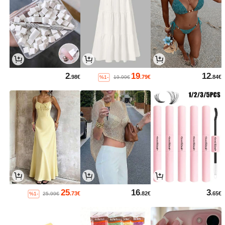
2
19
12
.98€
.79€
.84€
%1-
19.99€
25
16
3
.73€
.82€
.65€
%1-
25.99€