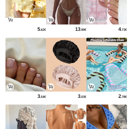
5
13
4
.62€
.99€
.73€
3
3
2
.54€
.03€
.78€