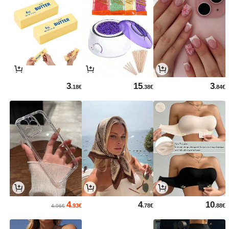
3
15
3
.18€
.38€
.84€
4
4
10
.93€
.78€
.88€
4.96€