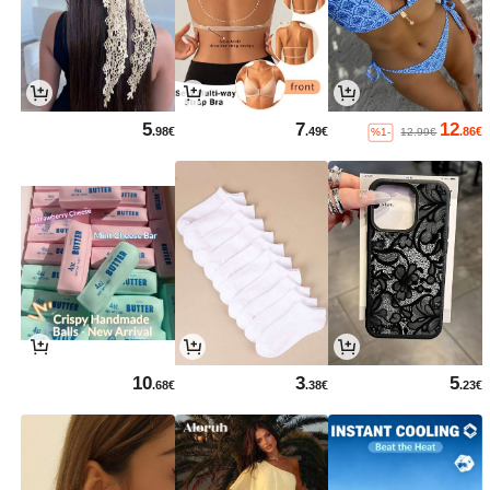
5
7
12
.98€
.49€
.86€
%1-
12.99€
10
3
5
.68€
.38€
.23€