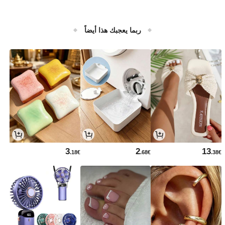
ربما يعجبك هذا أيضاً
3
2
13
.18€
.68€
.38€