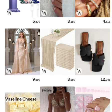
5
3
4
.87€
.15€
.81€
9
3
12
.99€
.58€
.94€