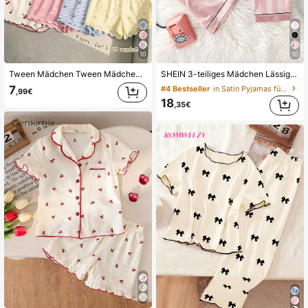
10
10
Tween Mädchen Tween Mädchen Lässig Minimalistisch Slim Fit Vintage Süß Mini Kirsche Cami Top & Shorts Set, Sommer Loungewear, Cami Set, Cami und Shorts Set, Chill
SHEIN 3-teiliges Mädchen Lässig Set mit Wassermelonen-Muster und Streifen, bestehend aus Kurzarm Strickjacke, Shorts und Hose, aufeinander abgestimmte Loungewear
7
#4 Bestseller
in Satin Pyjamas für Mädchen im Teenageralter
,99€
18
,35€