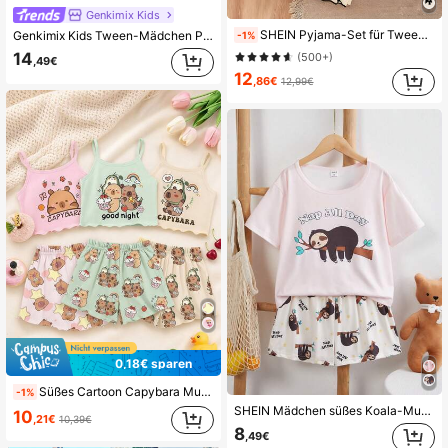
Genkimix Kids
SHEIN Pyjama-Set für Tween Mädchen, Aprikosen-Basis mit schwarzem Schmetterlingsmuster, kontrastierende Bindung, kurzärmliges Oberteil und lange Hose, lässige Nachtwäsche
Genkimix Kids Tween-Mädchen Pyjama-Set, Kirschdruck, Rüschen, elegantes Kurzarm- und Shorts-2-teiliges Loungewear-Set
-1%
14
(500+)
,49€
12
,86€
12,99€
0,18€ sparen
Süßes Cartoon Capybara Muster, cremiges Rosa, Tween-Mädchen Lässig minimalistischer taillierter Trägerhemd & Shorts Loungewear Set, geeignet für den Sommer
-1%
SHEIN Mädchen süßes Koala-Muster Kurzarm Shorts Pyjama Set, rosa weiß Sommer Schlafanzug Tween Mädchen Kleidung, Hauskleidung Schlafanzug
10
,21€
10,39€
8
,49€