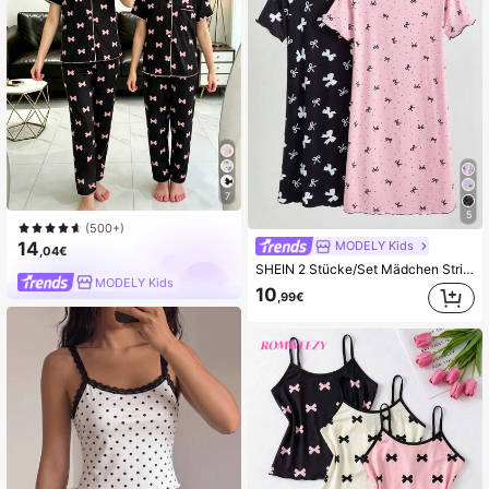
7
5
(500+)
14
MODELY Kids
,04€
SHEIN 2 Stücke/Set Mädchen Strick Nachthemd mit Schmetterlings-Muster, Sommer
MODELY Kids
10
,99€