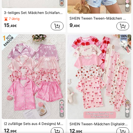
13
3-teiliges Set: Mädchen Schlafanzug mit braunem Bären Muster, bestehend aus Lange Hose, Shorts und Kurzarm-Oberteil
SHEIN Tween Tween-Mädchen Mädchen Sommer Neu Blau Lässig Locker Schleifen Muster Loungewear
7 übrig
15
9
,49€
,49€
5
6
(2 zufällige Sets aus 4 Designs) Mädchen Mode süßes Schaf-Muster Satin-Stoff Kurzarm locker lässig Loungewear Shorts Set
SHEIN Tween-Mädchen Digitaldruck Fruchtmuster Cartoon süß bequem Loungewear
12
12
,99€
,99€