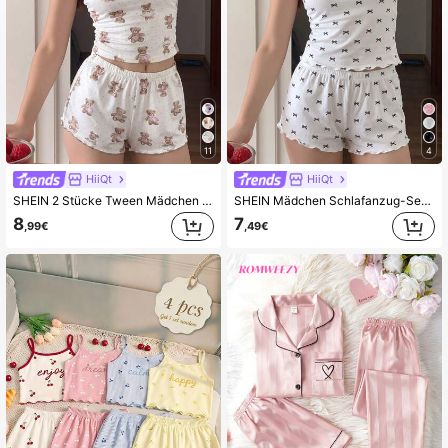
11
4
HiiQt
HiiQt
SHEIN 2 Stücke Tween Mädchen Pyjama-Set im minimalistischen Stil mit niedlichem Bären-Muster, Rüschen-Dekor, Cami Top und Shorts, bequem und lässig, weiß tailliert
SHEIN Mädchen Schlafanzug-Set mit Schleife, bestehend aus Strick-Camisole und Shorts
8
7
,99€
,49€