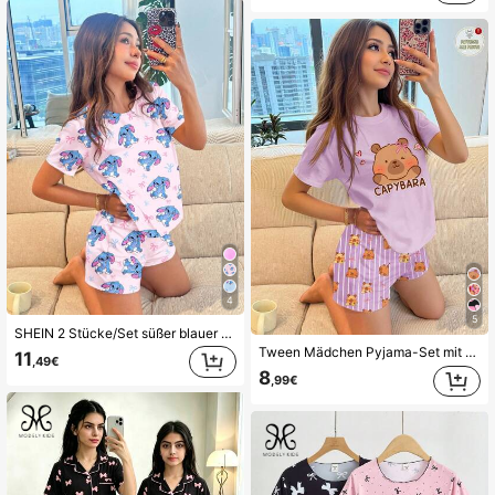
4
5
SHEIN 2 Stücke/Set süßer blauer Cartoon-Hase Lulu, Stitch Schleife Muster Tween-Mädchen Lässig minimalistisches Rundhals Kurzarm T-Shirt und Shorts Pyjama Set, geeignet für den Sommer
Tween Mädchen Pyjama-Set mit süßem Cartoon Capybara Motiv, rosa Streifen, cremeweiß, Rundhals Kurzarm-Shorts, geeignet für den Sommer
11
,49€
8
,99€