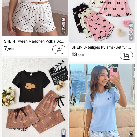
12
6
SHEIN Tween Mädchen Polka Dot Strick Spitzenbesatz Cami Top und Shorts Lässig Loungewear Set
SHEIN 3-teiliges Pyjama-Set für Tween-Mädchen, süßes rosa und schwarzes Schleifen-Muster, Camisole & Shorts, Sommer-Schlaf- und Hauskleidung, atmungsaktive glatte Nachtwäsche mit Rüschensaum
7
,99€
13
,99€