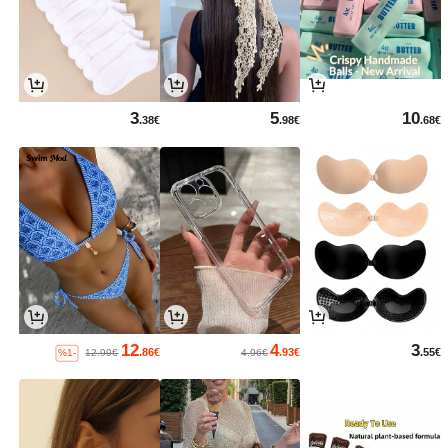
3
5
10
.38€
.98€
.68€
12
4
3
.86€
.93€
.55€
%1-
12.99€
4.96€