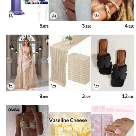
5
3
4
.87€
.15€
.81€
9
3
12
.99€
.58€
.94€