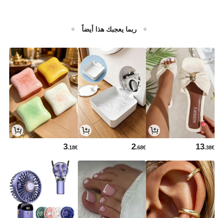
ربما يعجبك هذا أيضاً
3
2
13
.18€
.68€
.38€