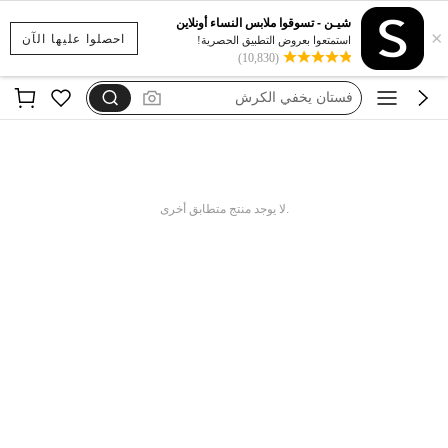
بيجامات شتوية مقاس كبير
شيـن - تسوقوا ملابس النساء أونلاين
×
motf
احصلوا عليها الآن
استمتعوا بعروض التطبيق الحصرية!
(10,830)
فستان يخفي الكرش
dazy
فستان اكمام طويله
بيجامات شتوية مقاس كبير
motf
.لا يوجد منتج متطابق أخرى