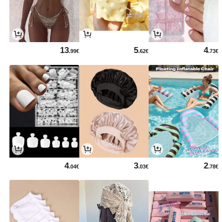
13
5
4
.99€
.62€
.73€
4
3
2
.04€
.03€
.78€