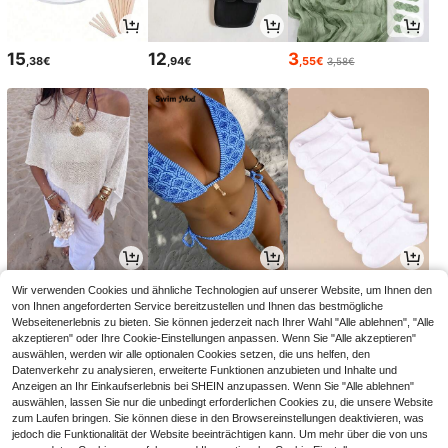
15
12
3
,38€
,94€
,55€
3,58€
14
12
3
Wir verwenden Cookies und ähnliche Technologien auf unserer Website, um Ihnen den
,99€
,86€
,38€
12,99€
-1%
von Ihnen angeforderten Service bereitzustellen und Ihnen das bestmögliche
Webseitenerlebnis zu bieten. Sie können jederzeit nach Ihrer Wahl "Alle ablehnen", "Alle
akzeptieren" oder Ihre Cookie-Einstellungen anpassen. Wenn Sie "Alle akzeptieren"
auswählen, werden wir alle optionalen Cookies setzen, die uns helfen, den
Datenverkehr zu analysieren, erweiterte Funktionen anzubieten und Inhalte und
Anzeigen an Ihr Einkaufserlebnis bei SHEIN anzupassen. Wenn Sie "Alle ablehnen"
auswählen, lassen Sie nur die unbedingt erforderlichen Cookies zu, die unsere Website
zum Laufen bringen. Sie können diese in den Browsereinstellungen deaktivieren, was
jedoch die Funktionalität der Website beeinträchtigen kann. Um mehr über die von uns