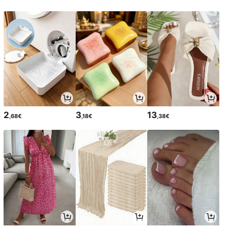
2
3
13
,68€
,18€
,38€