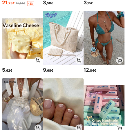
21
3
3
,23€
,58€
,15€
21,99€
-3%
5
9
12
,62€
,68€
,84€