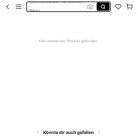
Bikini
Bikini Set Damen
Festival Outfit Damen
Squishies
Kein passendes Produkt gefunden.
Könnte dir auch gefallen