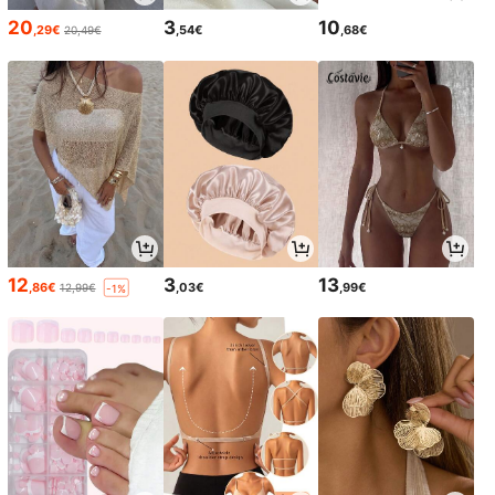
20
3
10
,29€
,54€
,68€
20,49€
12
3
13
,86€
,03€
,99€
12,99€
-1%