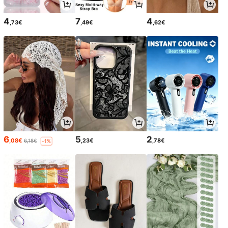
4
7
4
,73€
,49€
,62€
6
5
2
,08€
,23€
,78€
6,18€
-1%