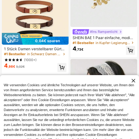
#Ins Rampenlicht
SHEIN BAE 1 Paar einfache, modisc
0,04€ sparen
he und vielseitig kombinierbare, exq
#1 Bestseller
in Kupfer-Legierung Frauen baumeln Ohrringe
uisite vintage Lange Quasten Herz
4
1 Stück Damen verstellbarer Gürtel
,73€
Hängeohrringe zum Valentinstag
mit Schnalle, locker sitzend, geeign
#1 Bestseller
in Schwarz Damen Gürtel & Gürtel Zubehör
et für Jeans, Freizeithosen, Jacken,
(1000+)
Röcke, Mäntel, Bohemian PU-Lede
4
r, Boho Chic
,98€
5,02€
Wir verwenden Cookies und ähnliche Technologien auf unserer Website, um Ihnen den
von Ihnen angeforderten Service bereitzustellen und Ihnen das bestmögliche
Webseitenerlebnis zu bieten. Sie können jederzeit nach Ihrer Wahl "Alle ablehnen", "Alle
akzeptieren" oder Ihre Cookie-Einstellungen anpassen. Wenn Sie "Alle akzeptieren"
auswählen, werden wir alle optionalen Cookies setzen, die uns helfen, den
Datenverkehr zu analysieren, erweiterte Funktionen anzubieten und Inhalte und
Anzeigen an Ihr Einkaufserlebnis bei SHEIN anzupassen. Wenn Sie "Alle ablehnen"
auswählen, lassen Sie nur die unbedingt erforderlichen Cookies zu, die unsere Website
zum Laufen bringen. Sie können diese in den Browsereinstellungen deaktivieren, was
jedoch die Funktionalität der Website beeinträchtigen kann. Um mehr über die von uns
verwendeten Cookies zu erfahren und Ihre optionalen Cookie-Einstellungen