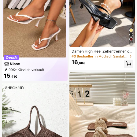
5
Damen High Heel Zehentrenner, qu
adratisches Zehen-Design, dünne
#3 Bestseller
in Modisch Sandalen mit Damenabsatz
Absatz Zehentrenner Sandalen für
16
,68€
Nione
den Sommer
99K+ Kürzlich verkauft
21K+ Erneut kaufen
18K Follower
15
,41€