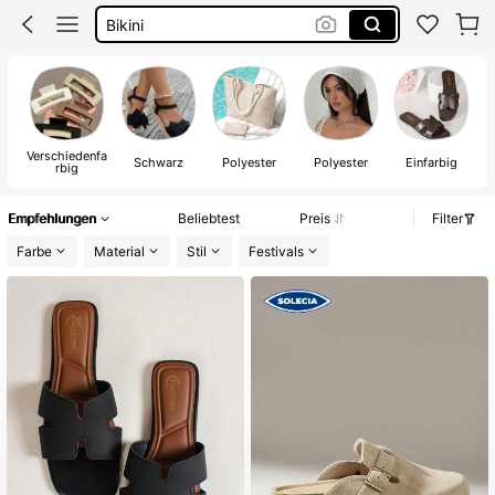
Bikini Set Damen
Festival Outfit Damen
Squishies
Verschiedenfa
Schwarz
Polyester
Polyester
Einfarbig
rbig
Empfehlungen
Beliebtest
Preis
Filter
Farbe
Material
Stil
Festivals