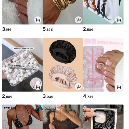
3
5
2
,15€
,67€
,58€
2
3
4
,98€
,03€
,73€