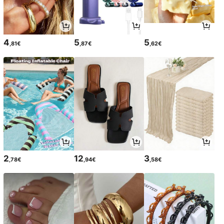
4
5
5
,81€
,87€
,62€
2
12
3
,78€
,94€
,58€