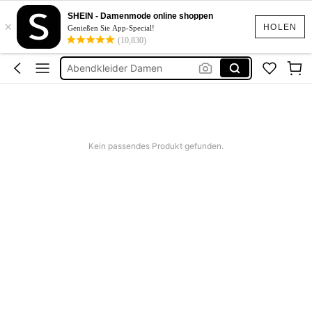
Zwei Teiler Damen
SHEIN - Damenmode online shoppen
×
Bikini
HOLEN
Genießen Sie App-Special!
(10,830)
Kleider
Abendkleider Damen
Sommer Kleider
Zwei Teiler Damen
Bikini
Kein passendes Produkt gefunden.