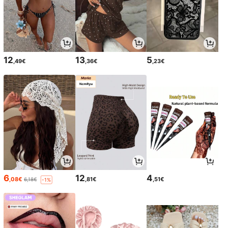
12
13
5
,49€
,36€
,23€
6
12
4
,08€
,81€
,51€
6,18€
-1%