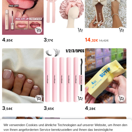
4
3
14
,85€
,17€
,32€
14,42€
3
3
4
,54€
,65€
,28€
Wir verwenden Cookies und ähnliche Technologien auf unserer Website, um Ihnen den
von Ihnen angeforderten Service bereitzustellen und Ihnen das bestmögliche