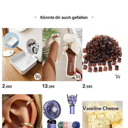
Könnte dir auch gefallen
2
13
2
,68€
,38€
,58€