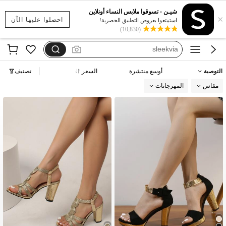
cuccoo bizchic
شيـن - تسوقوا ملابس النساء أونلاين
×
motf
احصلوا عليها الآن
استمتعوا بعروض التطبيق الحصرية!
(10,830)
solecia
sleekvia
shuzia
التوصية
أوسع منتشرة
السعر
تصنيف
cuccoo bizchic
مقاس
المهرجانات
motf