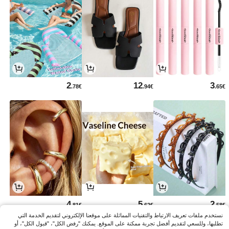
2
12
3
.78€
.94€
.65€
4
5
2
.81€
.62€
.58€
نستخدم ملفات تعريف الارتباط والتقنيات المماثلة على موقعنا الإلكتروني لتقديم الخدمة التي
تطلبها، وللسعي لتقديم أفضل تجربة ممكنة على الموقع. يمكنك "رفض الكل"، "قبول الكل"، أو