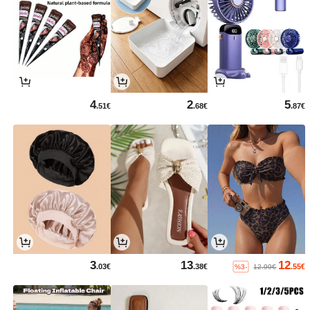
4
2
5
.51€
.68€
.87€
3
13
12
.03€
.38€
.55€
%3-
12.99€