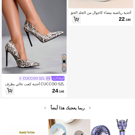
أحذية رياضية بيضاء كاجوال من الجلد الحق
يقي بنمط جلد الثعبان صيف/ربيع جديد، أح
22
.18€
ذية رياضية متعددة الاستخدامات
10
CUCCOO SZL
CUCCOO SZL أحذية كعب عالي بطرف
مدبب بنمط جلد الثعبان للنساء، أحذية أسا
24
.14€
سية بسيطة وجذابة للمناسبات والحفلات
والزفاف
ربما يعجبك هذا أيضاً