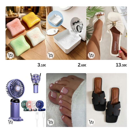
3
2
13
.18€
.68€
.38€