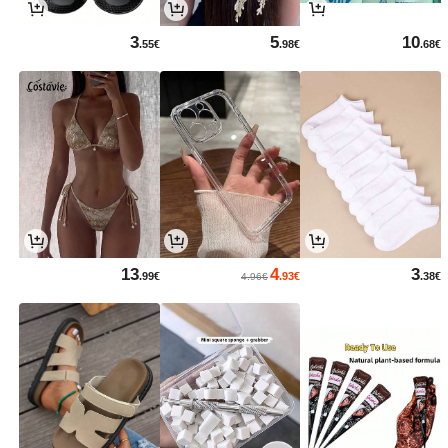
3
5
10
.55€
.98€
.68€
13
4
3
.99€
.93€
.38€
4.96€