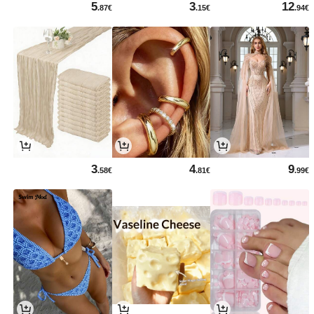
5
3
12
.87€
.15€
.94€
3
4
9
.58€
.81€
.99€