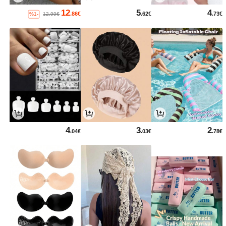
12
5
4
.86€
.62€
.73€
%1-
12.99€
4
3
2
.04€
.03€
.78€