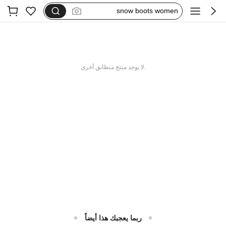
snow boots women
ugg botas
uggs boots
cuccoo easi
.لا يوجد منتج متطابق أخرى
ربما يعجبك هذا أيضاً