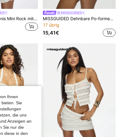
DED
MISSGUIDED
MISSGUIDED Tennis Mini Rock mit Plissee, athletisch taillenhoch, fließendes A-Linien Design, Tennisrock, lässige Sommersportbekleidung, Tanzrock
MISSGUIDED Dehnbare Po-formende Mini Jeans Shorts | Tief sitzende anliegende Hot Pants | Dunkelwaschung Perfekter Sitz Sommer Festival Shorts
17 übrig
15,41€
von Ihnen
 bieten. Sie
nstellungen
etzen, die uns
 und Anzeigen an
 Sie nur die
n diese in den