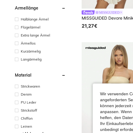
Ärmellänge
MISSGUIDED
Halblange Ärmel
21,27€
Flügelärmel
Extra lange Ärmel
Ärmellos
Kurzärmelig
Langärmelig
Material
Strickwaren
Wir verwenden Co
Denim
angeforderten Ser
PU Leder
können jederzeit 
Strickstoff
anpassen. Wenn Si
helfen, den Date
Chiffon
Ihr Einkaufserle
Leinen
unbedingt erford