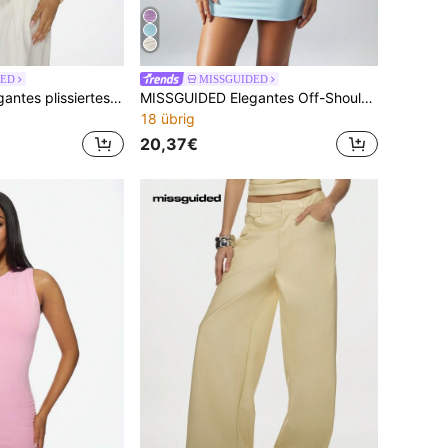
DED
MISSGUIDED
MISSGUIDED Elegantes plissiertes Bandeau-Sommer-Top, geraffter Bindeknoten-Vorderteil, trägerlos, Abendparty, Club-Outfit, Date Night, Lässig, Strandurlaub Bluse
MISSGUIDED Elegantes Off-Shoulder-Twist-Vorder-Crop-Top und Mini-Rock Set, Zweiteiler für Partys, Clubs, Abendmode, körperbetontes Set
18 übrig
20,37€