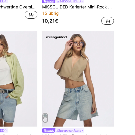
DED
MISSGUIDED
MISSGUIDED Hochwertige Oversized Blazer Berufsanzug Jacke mit strukturierten Schulterpolstern, moderne Bürokleidung, maßgeschneiderte Workwear, Führungskraft-Outfit für den Frühling
MISSGUIDED Karierter Mini-Rock mit Tunnelzug in der Taille, lässiger Sommer-Strandrock im A-Linien-Stil, perfekt für Picknicks und Urlaub zu Weihnachten
15 übrig
10,21€
DED
#Streetwear Jeans