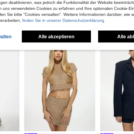
gen deaktivieren, was jedoch die Funktionalität der Website beeinträc
MISSGUIDED
MISSGUI
n uns verwendeten Cookies zu erfahren und Ihre optionalen Cookie-Ei
MISSGUIDED Trägerloses Bandeau-Minikleid in Lederoptik, körperbetonter Partyklub-Abendausgehkleid, tailliert, festlich
MISSGUIDED Designer Butter-Gelbe Ärmellose Knopf-Vorderweste, Klassisch Maßgeschneiderte Passform, Professionelle Büromode Frühling Sommer Modische Grundausstattung
n Sie bitte "Cookies verwalten". Weitere Informationen darüber, wie w
23 übrig
19,07€
verarbeiten,
finden Sie in unserer Datenschutzerklärung.
16,98€
alten
Alle akzeptieren
Alle ab