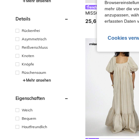
Mehr ansehen
Browsereinstellun
MISSGUIDED
mehr über die vo
anzupassen, wähle
Details
25,65€
erfassten Daten 
Rückenfrei
Cookies verw
Asymmetrisch
Reißverschluss
Knoten
Knöpfe
Rüschensaum
Mehr ansehen
Eigenschaften
Weich
Bequem
Hautfreundlich