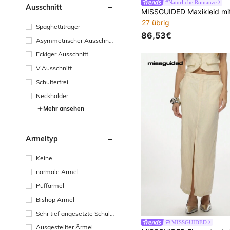
#Natürliche Romanze
Ausschnitt
27 übrig
Spaghettiträger
86,53€
Asymmetrischer Ausschnit
t
Eckiger Ausschnitt
V Ausschnitt
Schulterfrei
Neckholder
Mehr ansehen
Ärmeltyp
Keine
normale Ärmel
Puffärmel
Bishop Ärmel
Sehr tief angesetzte Schult
erpartie
MISSGUIDED
Ausgestellter Ärmel