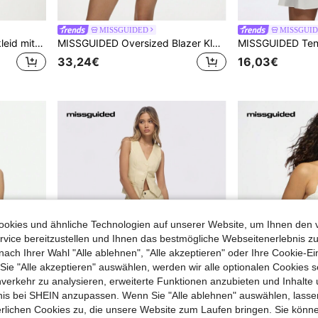
MISSGUIDED
MISSGUI
MISSGUIDED Devore Minikleid mit langen Ärmeln, Rüschendetail mit spitzem Saum, quadratischem Ausschnitt, für Party, Abend, Winter, Herbst, besondere Anlässe, elegant, verspielt, Feiertage
MISSGUIDED Oversized Blazer Kleid, maßgeschneidert mit Knopfverschluss, Business-Professional, formell, Büro, Arbeit, Langarm, Revers, elegant, Winter, Party, Abendmode
33,24€
16,03€
okies und ähnliche Technologien auf unserer Website, um Ihnen den 
vice bereitzustellen und Ihnen das bestmögliche Webseitenerlebnis zu
nach Ihrer Wahl "Alle ablehnen", "Alle akzeptieren" oder Ihre Cookie-Ei
e "Alle akzeptieren" auswählen, werden wir alle optionalen Cookies s
nverkehr zu analysieren, erweiterte Funktionen anzubieten und Inhalte
bnis bei SHEIN anzupassen. Wenn Sie "Alle ablehnen" auswählen, lassen
erlichen Cookies zu, die unsere Website zum Laufen bringen. Sie könne