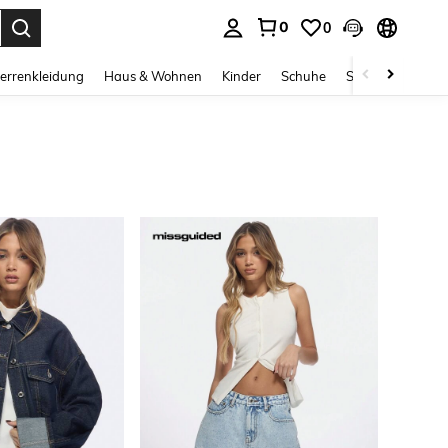
0
0
ess Enter to select.
errenkleidung
Haus & Wohnen
Kinder
Schuhe
Schmuck & Acces