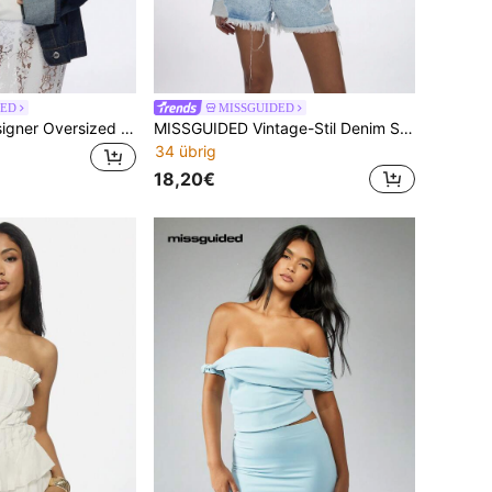
DED
MISSGUIDED
MISSGUIDED Designer Oversized Trucker Denim Jacke mit umgeschlagenen Manschetten, klassischer Vintage-Stil mit Knopfverschluss, perfekt zum Layering im Herbst und Winter, Straßen-Essentiell
MISSGUIDED Vintage-Stil Denim Shorts mit hoher Taille, ausgefranster und roher Krempe, Lässig Sommer Festival Strand Cut-Off, Y2K Mode
34 übrig
18,20€