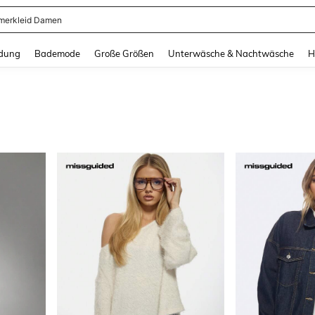
erkleid Damen
and down arrow keys to navigate search Zuletzt gesucht and Suche und Finde. Pr
dung
Bademode
Große Größen
Unterwäsche & Nachtwäsche
H