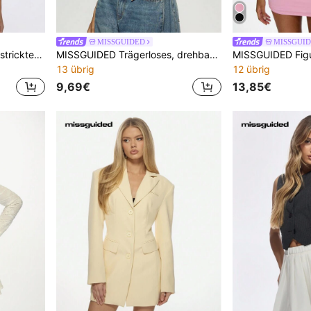
MISSGUIDED
MISSGUI
MISSGUIDED Gerippter gestrickter ärmelloser Zweiteiler mit Knöpfen, Sommer Strandurlaub Resort-Outfit, gestreiftes Co-Ord-Shorts-Set mit Retro-Knöpfen
MISSGUIDED Trägerloses, drehbares Vorderkorset-Stil Oberteil für Partys, Clubs, Abendanlässe, Bardot-Passform, figurbetonter Crop-Top Bustier-Abendgarderobe, Twist-Design
13 übrig
12 übrig
9,69€
13,85€