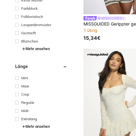
Kette Muster
Farbblock
Folkloristisch
MISSGUIDED
Leopardenmuster
1 übrig
Gestreift
15,34€
Blümchen
Mehr ansehen
Länge
Mini
Maxi
Crop
Regulär
Midi-
Extralang
Mehr ansehen