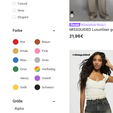
Casual
Sexy
Elegant
#Gemütliche Mode
Farbe
21,96€
Rot
Braun
Khaki
Pink
Blau
Grau
Grün
Vielfarbig
Weiss
Violett
Gelb
Schwarz
Größe
Alpha