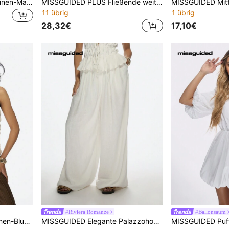
MISSGUIDED Eleganter Leinen-Maxirock mit Schlitzdesign vorne, hochtailliger langer Rock für Sommer Strand Urlaub, Hochzeitsfeier, Abendgarderobe, Resort Lässig
MISSGUIDED PLUS Fließende weit geschnittene Palazzo Hose mit Falten vorne, Hochtaille, elegant für Abend und Büro, locker sitzend, komfortabel, festlicher Arbeitshose für Herbst und Winter
11 übrig
1 übrig
28,32€
17,10€
#Riviera Romanze
#Ballonsaum
MISSGUIDED Elegante Leinen-Bluse mit einer Schulter, geraffter Top für Abendpartys, Sommer, raffinierter drapierter Top für Urlaubsmode, Ferien, besondere Anlässe
MISSGUIDED Elegante Palazzohose mit weitem Bein und gerüschter Taillenverzierung, fließende Leinenblend Urlaubsmode, perfekt für Strand, Sommerhochzeit, lässigen Abendauftritt