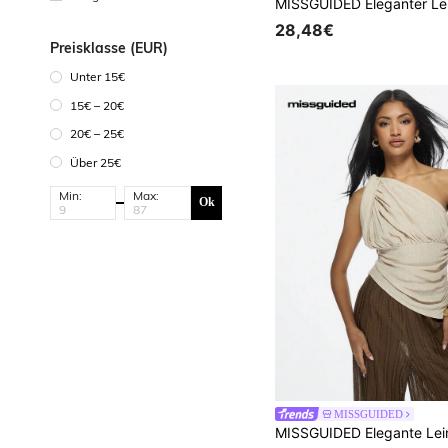
28,48€
Preisklasse (EUR)
Unter 15€
15€ – 20€
20€ – 25€
Über 25€
Min:
Max:
Ok
MISSGUIDED