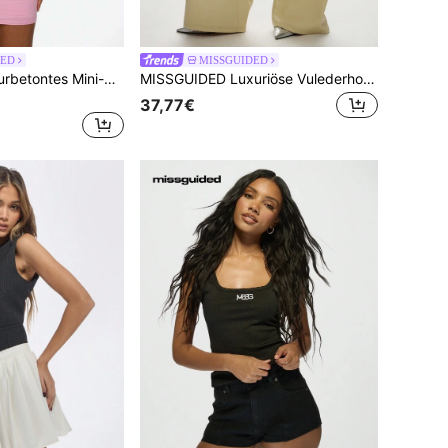
DED
MISSGUIDED
MISSGUIDED Figurbetontes Mini-Kleid mit verdrehtem Einschulter-Design, Party-Club-Abendkleid, figurumspielend, dehnbar, glamouröses Statement-Kleid für besondere Anlässe
MISSGUIDED Luxuriöse Vulederhose mit weitem Bein, hochgeschnitten im Palazzo-Stil, modische Statement-Hose, Retro Y2K, veganes Leder, Party- und Clubwear
37,77€