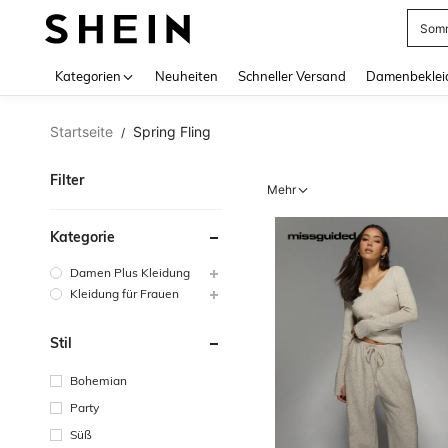
Somm
Use up 
Kategorien
Neuheiten
Schneller Versand
Damenbeklei
Startseite
Spring Fling
/
Filter
Mehr
Kategorie
Damen Plus Kleidung
Kleidung für Frauen
Stil
Bohemian
Party
Süß