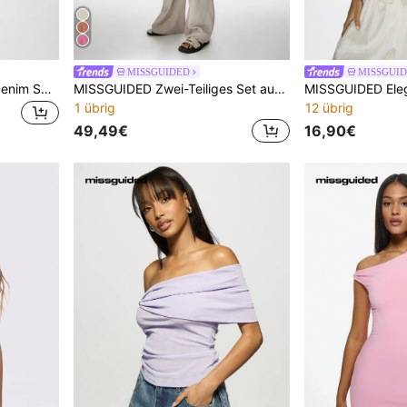
MISSGUIDED
MISSGUI
MISSGUIDED Destroyed-Denim Shorts im Vintage-Retro-Stil, Super kurze, hochsitzende Shorts aus klassischem Denim für Sommer, Festival, Strand und Partys
MISSGUIDED Zwei-Teiliges Set aus Crop Top und weiter Hose, Sommer Strandresort Outfit, Urlaubs Loungewear, Lässig Matching Set
1 übrig
12 übrig
49,49€
16,90€