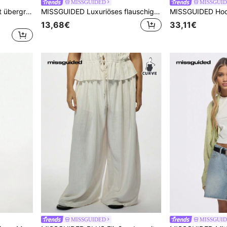
MISSGUIDED
MISSGUI
MISSGUIDED Maxikleid mit übergroßen Puffärmeln, milchmädchenhaftem Smock-Stil, Leinen-Mischung, Sommer Strand Resort Boho Brautgast Prärielook Statementkleid
MISSGUIDED Luxuriöses flauschiges Strick Crop Top und Mini Rock Set für Abendpartys, Clubwear, weiches, plüschiges Textur-Co-Ord Outfit für Winterpartys und Feiern
13,68€
33,11€
MISSGUIDED
MISSGUI