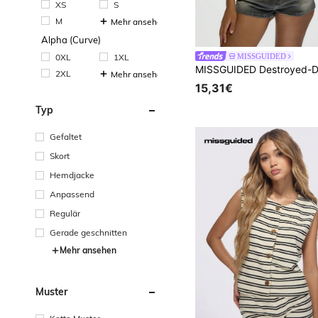
XS
S
M
Mehr ansehen
Alpha (Curve)
0XL
1XL
MISSGUIDED
2XL
Mehr ansehen
15,31€
Typ
Gefaltet
Skort
Hemdjacke
Anpassend
Regulär
Gerade geschnitten
Mehr ansehen
Muster