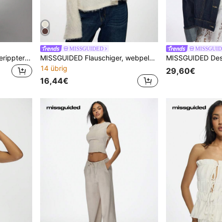
MISSGUIDED
MISSGUI
MISSGUIDED Luxuriöser gerippter gestrickter Loungewear Set mit weiter Hose, gemütlicher Zweiteiler mit Winterpullover und passendem Set aus Palazzohose mit Kordelzug Taille
MISSGUIDED Flauschiger, webpelziger Off-Shoulder Pullover, gemütlich übergrößert Langarm Winter Strick Pullover, Feiertags-Party, Lässig, weiche Lounge Oberteil
14 übrig
29,60€
16,44€