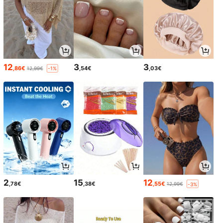
12
3
3
,86€
,54€
,03€
12,99€
-1%
2
15
12
,78€
,38€
,55€
12,99€
-3%