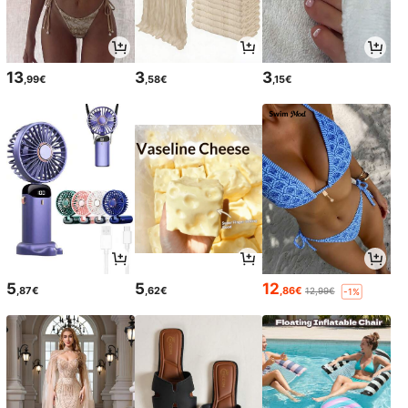
13
3
3
,99€
,58€
,15€
5
5
12
,87€
,62€
,86€
12,99€
-1%