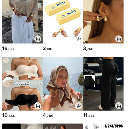
16
3
3
,82€
,18€
,74€
10
4
11
,88€
,78€
,84€