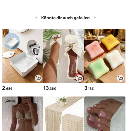
Könnte dir auch gefallen
2
13
3
,68€
,38€
,18€