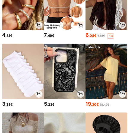
4
7
6
,81€
,49€
,08€
6,18€
-1%
3
5
19
,38€
,23€
,30€
19,49€