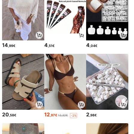
14
4
4
,99€
,51€
,04€
20
12
2
,58€
,97€
,98€
13,32€
-2%