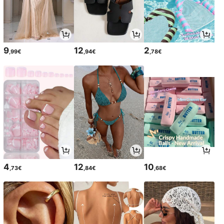
9
12
2
,99€
,94€
,78€
4
12
10
,73€
,84€
,68€