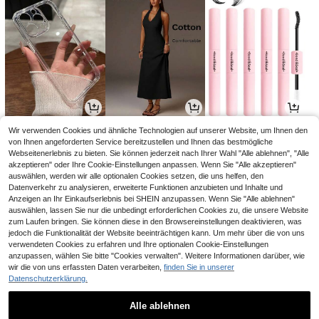
4
23
3
Wir verwenden Cookies und ähnliche Technologien auf unserer Website, um Ihnen den
,93€
,49€
,65€
4,96€
von Ihnen angeforderten Service bereitzustellen und Ihnen das bestmögliche
Webseitenerlebnis zu bieten. Sie können jederzeit nach Ihrer Wahl "Alle ablehnen", "Alle
akzeptieren" oder Ihre Cookie-Einstellungen anpassen. Wenn Sie "Alle akzeptieren"
auswählen, werden wir alle optionalen Cookies setzen, die uns helfen, den
Datenverkehr zu analysieren, erweiterte Funktionen anzubieten und Inhalte und
Anzeigen an Ihr Einkaufserlebnis bei SHEIN anzupassen. Wenn Sie "Alle ablehnen"
auswählen, lassen Sie nur die unbedingt erforderlichen Cookies zu, die unsere Website
zum Laufen bringen. Sie können diese in den Browsereinstellungen deaktivieren, was
jedoch die Funktionalität der Website beeinträchtigen kann. Um mehr über die von uns
verwendeten Cookies zu erfahren und Ihre optionalen Cookie-Einstellungen
anzupassen, wählen Sie bitte "Cookies verwalten". Weitere Informationen darüber, wie
wir die von uns erfassten Daten verarbeiten,
finden Sie in unserer
Datenschutzerklärung.
12
2
14
,49€
,58€
,35€
14,49€
Alle ablehnen