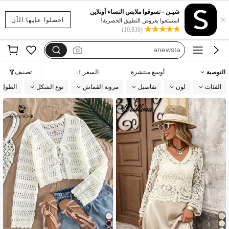
motf
شيـن - تسوقوا ملابس النساء أونلاين
×
dazy
احصلوا عليها الآن
استمتعوا بعروض التطبيق الحصرية!
(10,830)
anewsta
طقم كاجوال
طقم فضفاض
التوصية
أوسع منتشرة
السعر
تصنيف
motf
الفئات
لون
تفاصيل
مرونة القماش
نوع الشكل
الطول