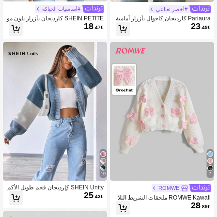
#أساسيات الحياكة
#أخضر نعناعي
SHEIN PETITE كارديجان بأزرار بلون مو
Pariaura كارديجان كاجوال بأزرار أمامية
18
23
حد، كنزة محبوكة للخريف/الشتاء، للنساء
بتريم ملون للنساء، أكمام طويلة، بلوزات
.47€
.49€
الصغيرات
أكمام طويلة
10
7
SHEIN Unity كارديجان فخم طويل الأكم
ROMWE
25
ام، ذو كتف متدلٍّ وألوان متباينة
.43€
ROMWE Kawaii ملحقات الشريط الثلا
28
ثي الأبعاد باللون الوردي النسائية الكيوت ،
.89€
صدرية بسيطة جذابة، بأكمام طويلة