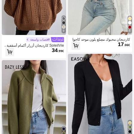
9
6
كارديجان محبوك مضلع بلون موحد كاجوا
#قصات واسعة
17
ل للربيع والخريف بأكمام دولمان، بلوزة
.06€
SoleilVie كارديجان أزرار أكمام أسقفية ،
طويلة الأكمام باللون الأبيض للخريف
34
بلوزات بأكمام طويلة
.99€