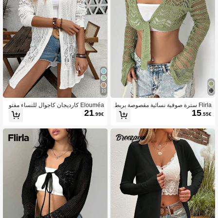
10
Flirla سترة صوفية نسائية مقصوصة بربط
Elouméa كارديجان كاجوال للنساء مفتو
21
15
ة أمامية
ح جزئيًا
.99€
.55€