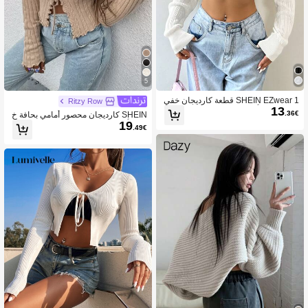
5
SHEIN EZwear 1 قطعة كارديجان خفي
Ritzy Row
13
ف شفاف، بأكمام طويلة، كنزة صوفية مح
.36€
SHEIN كارديجان محصور أمامي بحافة خ
بوكة للخريف/الشتاء
19
س، بأكمام طويلة
.49€