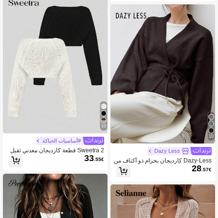
10
10
#أساسيات الحياكة
Sweetra 2 قطعة كارديجان معدني ثقيل
Dazy Less
33
مرتب مع أكمام طويلة
.55€
Dazy-Less كارديجان بحزام ذو أكتاف من
28
سدلة، بلوزة بأكمام طويلة بطراز العملة ال
.57€
قديمة، ملابس عمل كاجوال للسيدات