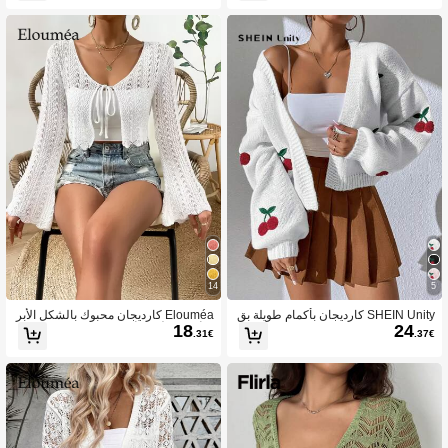
14
5
SHEIN Unity كارديجان بأكمام طويلة بق
Elouméa كارديجان محبوك بالشكل الأبر
18
24
صة الكتف المنسدلة، ذو طبعة الكرز
ي أكمام الأنبوق أمامي مربوط ،ملابس علو
.31€
.37€
ية أكمام طويلة