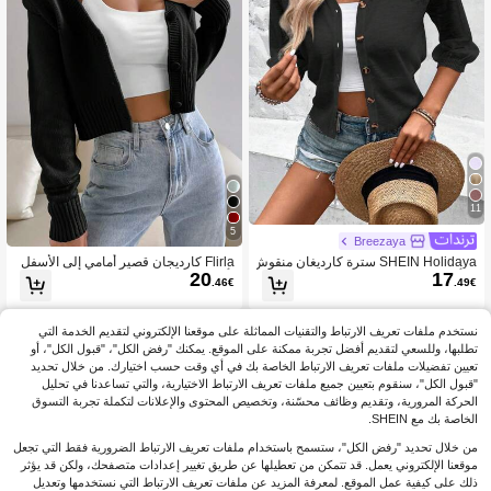
11
5
Breezaya
SHEIN Holidaya سترة كارديغان منقوش
Flirla كارديجان قصير أمامي إلى الأسفل
20
17
ة بأكمام قصيرة خفيفة الوزن لقضاء العط
بأزرار صلبة، قمصان أكمام طويلة
.46€
.49€
لات
نستخدم ملفات تعريف الارتباط والتقنيات المماثلة على موقعنا الإلكتروني لتقديم الخدمة التي
تطلبها، وللسعي لتقديم أفضل تجربة ممكنة على الموقع. يمكنك "رفض الكل"، "قبول الكل"، أو
تعيين تفضيلات ملفات تعريف الارتباط الخاصة بك في أي وقت حسب اختيارك. من خلال تحديد
"قبول الكل"، سنقوم بتعيين جميع ملفات تعريف الارتباط الاختيارية، والتي تساعدنا في تحليل
الحركة المرورية، وتقديم وظائف محسّنة، وتخصيص المحتوى والإعلانات لتكملة تجربة التسوق
الخاصة بك مع SHEIN.
من خلال تحديد "رفض الكل"، ستسمح باستخدام ملفات تعريف الارتباط الضرورية فقط التي تجعل
موقعنا الإلكتروني يعمل. قد تتمكن من تعطيلها عن طريق تغيير إعدادات متصفحك، ولكن قد يؤثر
ذلك على كيفية عمل الموقع. لمعرفة المزيد عن ملفات تعريف الارتباط التي نستخدمها وتعديل