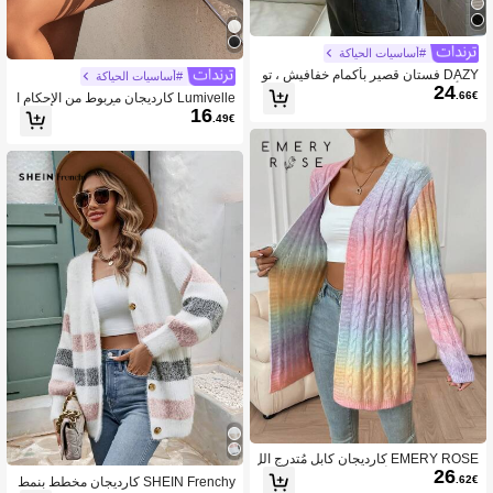
#أساسيات الحياكة
DAZY فستان قصير بأكمام خفافيش ، تو
#أساسيات الحياكة
24
ب بأكمام طويلة
.66€
Lumivelle كارديجان مربوط من الإحكام ا
16
لمحاكة، ملابس علوية بأكمام طويلة
.49€
EMERY ROSE كارديجان كابل مُتدرج الل
26
ون، قمصان ذات أكمام طويلة
.62€
SHEIN Frenchy كارديجان مخطط بنمط