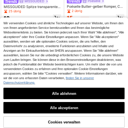
Poéselle
MISSGUIDED
Poéselle Butter-gelber Romper, Cul
MISSGUIDED Spitze transparente R
otte-Hose, Jumpsuit, plissiertes De
omper Braun Schokolade Bustier Mi
2 übrig
25 übrig
sign, Bindedekoration, Strandoutfit f
ni Kleid Romper mit Rüschen asym
15
18
ür Frauen, Urlaubsoutfit für Frauen,
metrischem Saum und Herzaussch
,39€
-18%
18,99€
,04€
Damen Sommer Lässig einfarbiger
nitt
Wir verwenden Cookies und ähnliche Technologien auf unserer Website, um Ihnen den
Playsuit, geeignet für den täglichen
von Ihnen angeforderten Service bereitzustellen und Ihnen das bestmögliche
Gebrauch, Ausgehen, Urlaub, Date
Webseitenerlebnis zu bieten. Sie können jederzeit nach Ihrer Wahl "Alle ablehnen", "Alle
s, Feiertage und andere Anlässe
akzeptieren" oder Ihre Cookie-Einstellungen anpassen. Wenn Sie "Alle akzeptieren"
auswählen, werden wir alle optionalen Cookies setzen, die uns helfen, den
Datenverkehr zu analysieren, erweiterte Funktionen anzubieten und Inhalte und
Anzeigen an Ihr Einkaufserlebnis bei SHEIN anzupassen. Wenn Sie "Alle ablehnen"
auswählen, lassen Sie nur die unbedingt erforderlichen Cookies zu, die unsere Website
zum Laufen bringen. Sie können diese in den Browsereinstellungen deaktivieren, was
jedoch die Funktionalität der Website beeinträchtigen kann. Um mehr über die von uns
verwendeten Cookies zu erfahren und Ihre optionalen Cookie-Einstellungen
anzupassen, wählen Sie bitte "Cookies verwalten". Weitere Informationen darüber, wie
wir die von uns erfassten Daten verarbeiten,
finden Sie in unserer
Datenschutzerklärung.
Alle ablehnen
1
1
Alle akzeptieren
SHEIN Frenchy Einfarbiger V-aussc
SHEIN Amerikanischer Stil ärmellos
hnitt Taillen-cinching-romper Für D
es sexy Bodycon-Spitzen-Romper i
21 übrig
11
,54€
-14%
13,49€
amen
n Unifarbe für Damen
Cookies verwalten
6
,80€
-38%
10,99€