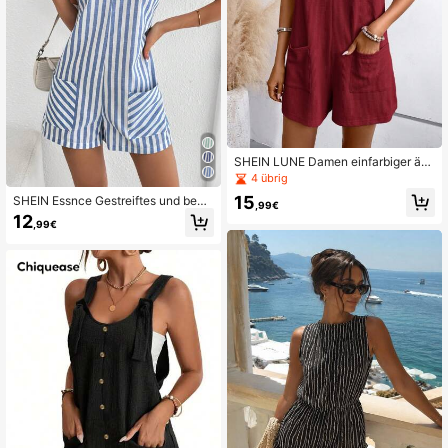
SHEIN LUNE Damen einfarbiger är
melloser Jumpsuit mit Doppeltasch
4 übrig
en
15
SHEIN Essnce Gestreiftes und bedr
,99€
ucktes Freizeit Jumpsuit für Damen
12
,99€
für den Sommer