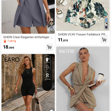
10
SHEIN VCAY Frauen Farbblock Pfla
SHEIN Clasi Eleganter einfarbiger J
nzenmuster ärmelloses Jumpsuit
11
umpsuit mit Stehkragen, Schlitz vor
,87€
1 übrig
ne und ärmellos
18
,99€