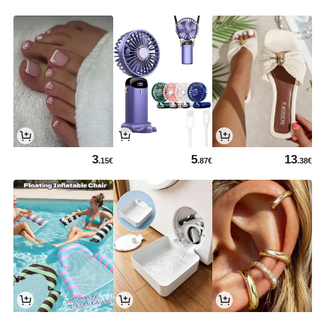
3
5
13
.15€
.87€
.38€