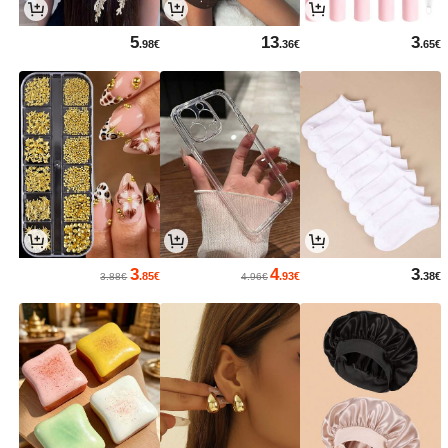
5
13
3
.98€
.36€
.65€
3
4
3
.85€
.93€
.38€
3.88€
4.96€