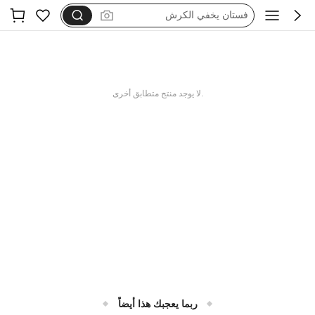
فستان يخفي الكرش
dazy
فستان اكمام طويله
بيجامات شتوية مقاس كبير
.لا يوجد منتج متطابق أخرى
motf
ربما يعجبك هذا أيضاً