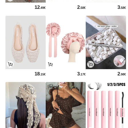
12
2
3
.49€
.58€
.58€
18
3
2
.15€
.17€
.98€