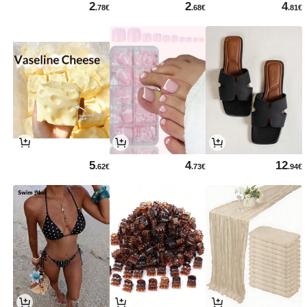
2
2
4
.78€
.68€
.81€
5
4
12
.62€
.73€
.94€