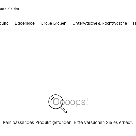
ante Kleider
and down arrow keys to navigate search Zuletzt gesucht and Suche und Finde. Pr
dung
Bademode
Große Größen
Unterwäsche & Nachtwäsche
H
Kein passendes Produkt gefunden. Bitte versuchen Sie es erneut.