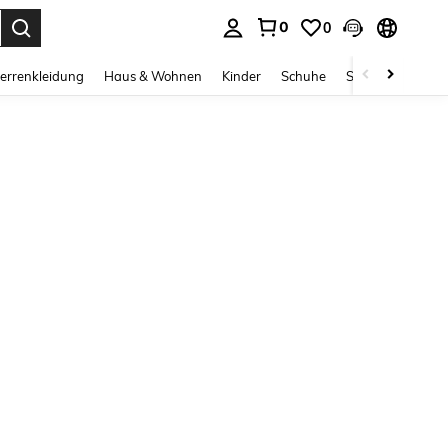
0
0
ess Enter to select.
errenkleidung
Haus & Wohnen
Kinder
Schuhe
Schmuck & Acces