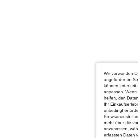
Wir verwenden Co
angeforderten Ser
können jederzeit 
anpassen. Wenn Si
helfen, den Date
Ihr Einkaufserle
unbedingt erford
Browsereinstellun
mehr über die vo
anzupassen, wähle
erfassten Daten 