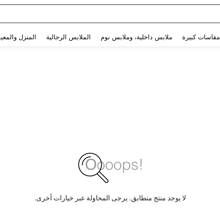
Use up and down arrow keys to البحث الأخير and البحث والعثور. Press Enter to select.
مقاسات كبيرة
ملابس داخلية، وملابس نوم
الملابس الرجالية
المنزل والمعي
لا يوجد منتج متطابق. يرجى المحاولة عبر خيارات أخرى.