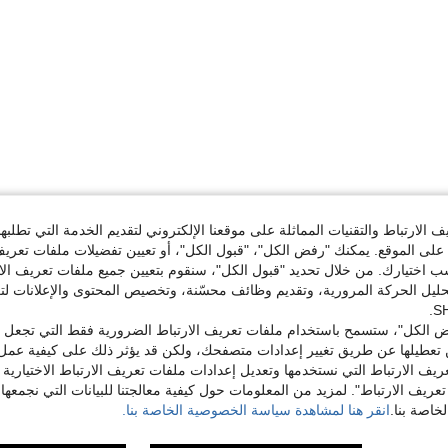
الارتباط والتقنيات المماثلة على موقعنا الإلكتروني لتقديم الخدمة التي تطلبه
لى الموقع. يمكنك "رفض الكل"، "قبول الكل"، أو تعيين تفضيلات ملفات تعريف
ختيارك. من خلال تحديد "قبول الكل"، سنقوم بتعيين جميع ملفات تعريف الارتب
حليل الحركة المرورية، وتقديم وظائف محسّنة، وتخصيص المحتوى والإعلانات لت
 الكل"، ستسمح باستخدام ملفات تعريف الارتباط الضرورية فقط التي تجعل مو
تعطيلها عن طريق تغيير إعدادات متصفحك، ولكن قد يؤثر ذلك على كيفية عمل 
ريف الارتباط التي نستخدمها وتعديل إعدادات ملفات تعريف الارتباط الاختيارية
تعريف الارتباط". لمزيد من المعلومات حول كيفية معالجتنا للبيانات التي نجمعها،
اصة بنا.
انقر هنا لمشاهدة سياسة الخصوصية الخاصة بنا.