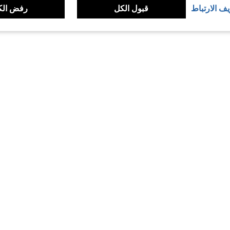
يف الارتباط
قبول الكل
رفض الك