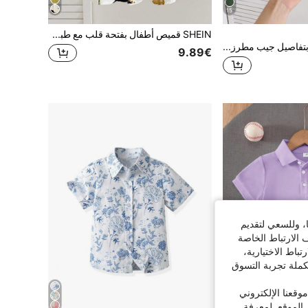
15
SHEIN قميص أطفال بفتحة قلب مع طبعة ديناصور كرتونية كلاسيكية وارتداء مريح، مناسب للارتداء اليومي خلال فصلي الربيع والصيف
قميص شبابي مزين بتفاصيل جيب مطرزة بالحرف، أنيق للخريف/الشتاء
9.89€
ا، وللسعي لتقديم
 الارتباط الخاصة
اط الاختيارية،
كملة تجربة التسوق
قعنا الإلكتروني
الموقع. لمعرفة
9