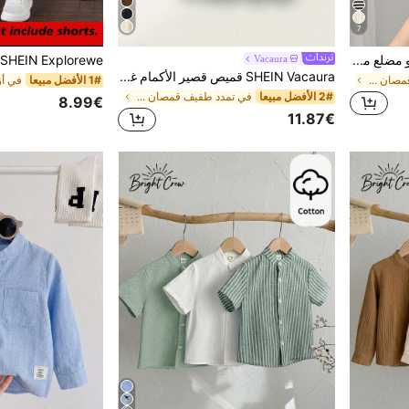
7
SHEIN Explorewe قميص بولو مضلع مربع بياقة على شكل V للأولاد الشباب لارتداء المدرسة، قطعة واحدة
Vacaura
SHEIN Vacaura قميص قصير الأكمام غير رسمي فضفاض ذو ياقة بولو لون أحادي للأولاد في الصيف
في تمدد طفيف قمصان بولو للأولاد الصغار
1# الأفضل مبيعا
2# الأفضل مبيعا
في تمدد طفيف قمصان بولو للأولاد الصغار
8.99€
11.87€