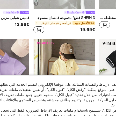
8
Wimblie
Bright Crew
SHEIN 3 قطع قمصان كاجوال مخططة بأكمام طويلة للأولاد الصغار (كتل لون بيج، 3 قطع) - مناسبة للارتداء اليومي، فصل الخريف وموسم العودة إلى المدرسة
SHEIN 3 قطع/مجموعة قمصان منسوجة بأكمام قصيرة وياقة مخططة كاجوال للأولاد الصغار، متعددة الاستخدامات للصيف والمطابقة العائلية والمدرسة والعطلات والتجمعات
2# الأفضل مبيعا
في أخضر قمصان للأولاد الصغار
12.86€
19.69€
الارتباط والتقنيات المماثلة على موقعنا الإلكتروني لتقديم الخدمة التي تطلبه
لى الموقع. يمكنك "رفض الكل"، "قبول الكل"، أو تعيين تفضيلات ملفات تعريف
ختيارك. من خلال تحديد "قبول الكل"، سنقوم بتعيين جميع ملفات تعريف الارتب
حليل الحركة المرورية، وتقديم وظائف محسّنة، وتخصيص المحتوى والإعلانات لت
 الكل"، ستسمح باستخدام ملفات تعريف الارتباط الضرورية فقط التي تجعل مو
تعطيلها عن طريق تغيير إعدادات متصفحك، ولكن قد يؤثر ذلك على كيفية عمل 
12
4