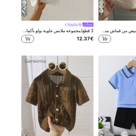
4
6
Pipplin
SHEIN قميص بولو أبيض من قماش منسوج للأولاد الصغار، كاجوال، مريح، أنيق، متعدد الاستخدامات، قماش ناعم، مناسب للارتداء اليومي، السفر، الخارج، حفلات العطلات، عطلة الصيف على الشاطئ، الربيع/الصيف
3 قطع/مجموعة ملابس علوية بولو بأكمام قصيرة وقميص علوي كاجوال متعدد الاستخدامات بأسلوب عطلة للأولاد الصغار في الربيع/الصيف
12.37€