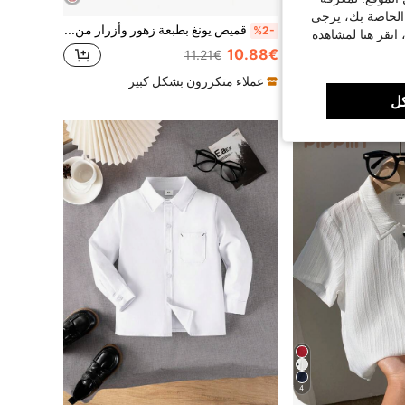
 الخاصة بك، يرجى
قميص بولو كلاسيكي بلون بنفسجي فاتح سادة بأكمام قصيرة للأولاد الصغار/الأطفال، مناسب للارتداء اليومي والخروجات والتجمعات والعروض والأنشطة
قميص يونغ بطبعة زهور وأزرار من الأمام
%2-
 انقر هنا لمشاهدة
10.88€
11.21€
شكل كبير
عملاء متكررون بشكل كبير
ل
4