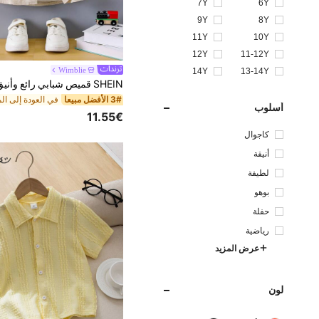
7Y
6Y
9Y
8Y
11Y
10Y
12Y
11-12Y
Wimblie
14Y
13-14Y
3# الأفضل مبيعا
أسلوب
11.55€
كاجوال
أنيقة
لطيفة
بوهو
حفلة
رياضية
عرض المزيد
لون