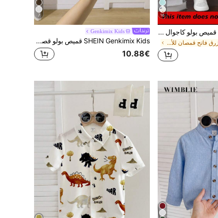
7
16
SHEIN Explorewe قميص بولو كاجوال قصير الأكمام مخطط للأولاد في الصيف
Genkimix Kids
SHEIN Genkimix Kids قميص بولو قصير الأكمام بياقة مزخرفة للأولاد، كاجوال ريترو ريفي للعطلات الصيفية، لون بني كاكي مريح وقابل للتنفس
في أزرق فاتح قمصان للأولاد الصغار
10.88€