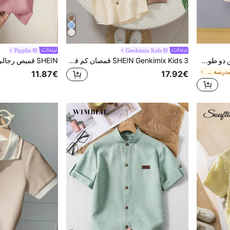
Pipplin
Genkimix Kids
SHEIN قميص شبابي رائع وأنيق ذو طوق واسع وأكمام قصيرة
SHEIN Genkimix Kids 3 قمصان كم قصير كلاسيكية للأولاد الصغار، باللون الأزرق الداكن والبيج والبني، مع رقعة طوق مطابقة للقماش، مفصلة ومتعددة الاستخدامات للارتداء اليومي والخارجي والمدرسة
في العودة إلى المدرسة قمصان للأولاد الصغار
11.87€
17.92€