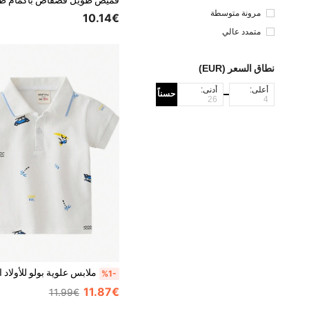
مرونة متوسطة
10.14€
متمدد عالي
نطاق السعر (EUR)
أعلى:
أدنى:
حسناً
%1-
11.87€
11.99€