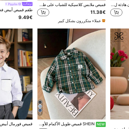
SHEIN قميص كوري أنيق بألوان هادئة ل- صبي منسوج بإرخاء، أطقم من قطعتين بلونين مختلفين، مناسب للمدرسة والمنزل والرياضة والموسم الربيع والصيف، اشترِ قطعة واحدة وستحصل على مجموعة، يمكنك الحصول على قطعتين بقيمة جيدة وتكلفة فعالة، مناسب كهدية
قميص ملابس كلاسيكية للشباب على طراز الكلية للحفلات الكاجوال بجيب زهري وردي، أبيض، أكمام طويلة
Pipplin
11.38€
9.49€
عملاء متكررون بشكل كبير
7
SHEIN قميص طويل الأكمام للأولاد مع رقعة وجيب، طباعة حروف، موضة كاجوال متعددة الاستخدامات
NEW