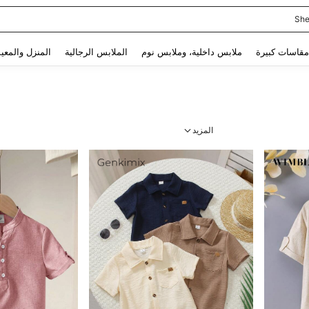
She
Use up and down arrow keys to البحث الأخير and البحث والعثور. Press Enter to select.
مقاسات كبيرة
ملابس داخلية، وملابس نوم
الملابس الرجالية
المنزل والمعي
المزيد