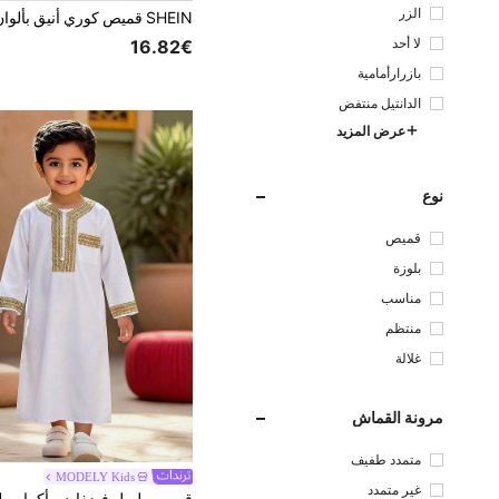
الزر
لا أحد
16.82€
بازرارأمامية
الدانتيل منتفض
عرض المزيد
نوع
قميص
بلوزة
مناسب
منتظم
غلالة
مرونة القماش
متمدد طفيف
MODELY Kids
غير متمدد