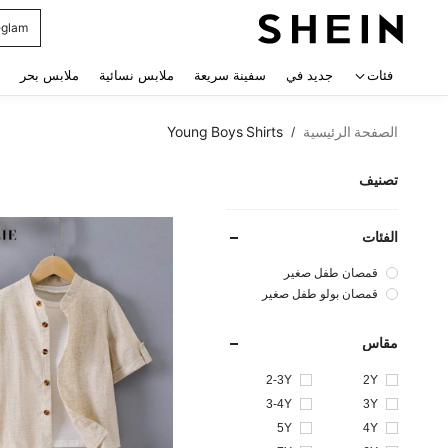
glam
 navigate search
فئات
جديد في
سفينة سريعة
ملابس نسائية
ملابس بحر
الصفحة الرئيسية
Young Boys Shirts
/
تصنيف
الفئات
قمصان طفل صغير
قمصان بولو طفل صغير
مقاس
2-3Y
2Y
3-4Y
3Y
5Y
4Y