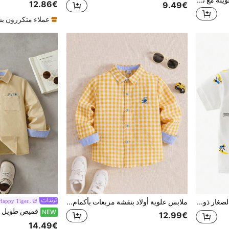
قميص طويل فضفاض بأكمام طويلة مع تصميم أزرار وجيب شريطي للأولاد الصغار
12.86€
9.49€
عملاء متكررون ب
ملابس علوية بولو للأولاد الصغار ذو أكمام قصيرة , تصميم سيارة صيفي
ملابس علوية أولاد بنقشة مربعات بأكمام طويلة، ملابس علوية كاجوال للأطفال الصغار والأطفال الصغار، للربيع والخريف
Happy Tiger..
NEW
12.99€
14.49€