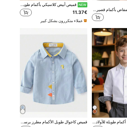
قميص أبيض كلاسيكي بأكمام طويلة للأولاد الصغار، تصميم جيب الصدر مع خياطة متباينة، مناسب للعودة إلى المدرسة والأعراس والحفلات والمناسبات الرسمية
NEW
طقم قميص أبيض فضفاض بأكمام قصيرة مناسب للأولاد للذهاب للمدرسة والمناسبات اليومية والحفلات والأعياد والرحلات والرياضة مناسب للربيع والصيف
11.37€
عملاء متكررون بشكل كبير
قميص فورمال أبيض أكمام طويلة للأولاد في أسلوب المدارس العليا الكلاسيكي، للأطفال البالغ، مفتت، حامل الخاتم، قطعة رقعة الجيب المخطط
قميص كاجوال طويل الأكمام مطرز برسوم الأطفال الكرتونية، موديل جديد للخريف