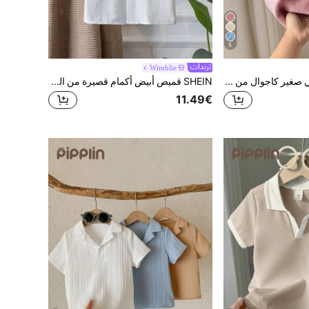
5
Wimblie
SHEIN قميص رجالي صغير كاجوال من الأطفال قطعة واحدة، متفرج، سادة، بياقة عالية، قصير الأكمام
SHEIN قميص أبيض أكمام قصيرة من القطن والكتان مناسب للشباب، متعدد الاستخدامات للاستعمال اليومي
11.49€