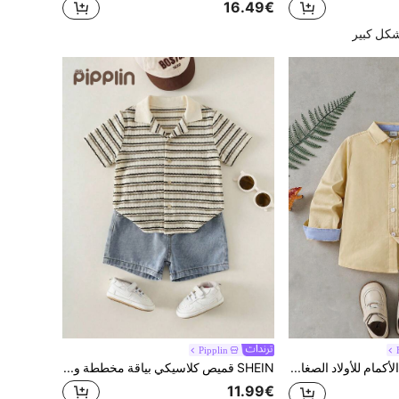
16.49€
شكل كبير
Pipplin
قميص طويل الأكمام للأولاد الصغار بتصميم كاجوال للارتداء اليومي في الربيع/الخريف، بطبعة ديناصور كرتونية لطيفة ومرحة وألوان متباينة
SHEIN قميص كلاسيكي بياقة مخططة وأكمام قصيرة للأولاد الصغار، مناسب للارتداء اليومي والمدرسة والرياضة في فصول الربيع والصيف والخريف
11.99€