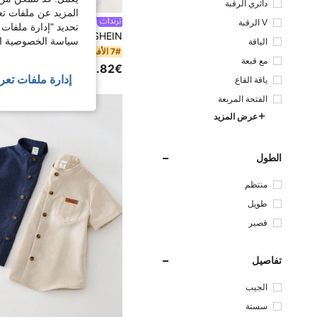
دائري الرقبة
المزيد عن ملفات تع
Wimblie
V الرقبة
تحديد "إدارة ملفات 
سياسة الخصوصية الخ
الياقة
7# الأفضل مبيعا
مع قبعة
11.82€
إدارة ملفات تعر
ياقة القاع
الفتحة المربعة
عرض المزيد
الطول
منتظم
طويل
قصير
تفاصيل
الجيب
سستة