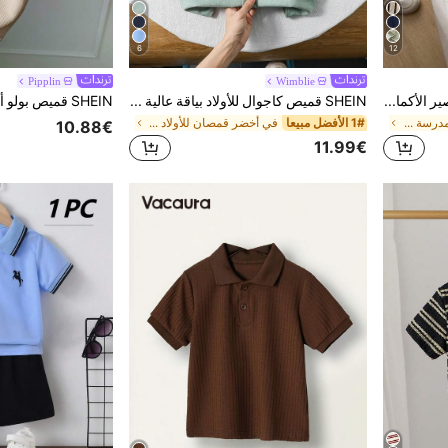
6
12
Pipplin
Wimblie
Souflis Souflis قميص كنزة قصير الأكمام مبطن بالكريب، غير متماثل، كاجوال للصيف للأولاد
SHEIN قميص كاجوال للأولاد بياقة عالية وأكمام قصيرة، لون أخضر نعناعي
في العودة إلى المدرسة قمصان للأولاد الصغار
1# الأفضل مبيعا
في أخضر قمصان للأولاد الصغار
10.88€
11.99€