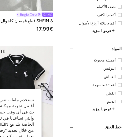
نصف الأكمام
Bright Crew
أكمام الكتف
أكمام بثلاثة أرباع الأطوال
17.99€
عرض المزيد
المواد
أقمشة محبوكة
البوليس
تر
القماش
أقمشة منسوجة
القطن
نستخدم ملفات تعريف 
الدنيم
أفضل تجربة ممكنة ع
عرض المزيد
بك في أي وقت حسب ا
والتي تساعدنا في ت
الخاصة بك مع SHEIN.
خط العنق
من خلال تحديد "رفض
يعمل. قد تتمكن من 