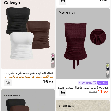
8
.49€
باللون الأسود، ملابس الشارع، باندو
15
Calvaya توب ضيق مجعد بلون أحادي لل
6
سيدات البدينات، ملابس كاجوال مناسبة لل
1# الأفضل مبيعا
في نسيج محبوك بالإضافة إلى حجم المرأة قمم
كل
16
.99€
Sweetra
Sweetra توب أنبوبي كاجوال متعدد الاست
11
خدامات للارتداء اليومي بلون أحادي ومطو
11.49€
.38€
ي