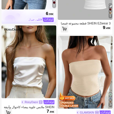
5
6
.99€
9
#كلين جيرل
SHEIN EZwear 3 قطعة مجموعة قمصا
9
ن أنبوبية للنساء مكدسة ومكرمشة بتصم
.49€
يم كاجول
RosyDaze
28
SHEIN ملابس علوية بيضاء كاجوال وأنيقة
7
للنساء، ملابس علوية أنبوبية مشدودة بطيا
.99€
GLAMSKIN