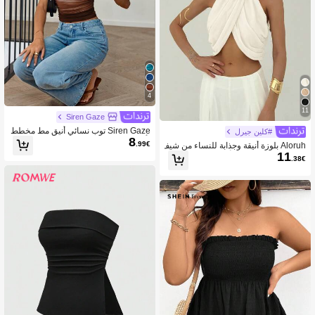
4
11
Siren Gaze
Siren Gaze توب نسائي أنيق مط مخطط
#كلين جيرل
8
بأسلوب الربط والصباغة للصيف
.99€
Aloruh بلوزة أنيقة وجذابة للنساء من شيف
11
ون للعطلات، بتصميم أنيق مرن للرقبة وا
.38€
لظهر مزين بأزرار