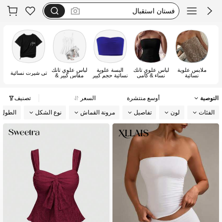
motf
dazy
فستان يخفي الكرش
ملابس علوية
لباس علوي تانك
البسة علوية
لباس علوي تانك
بل
تي شيرت نسائية
نسائية
نساء & كامي
نسائية حجم كبير
مقاس كبير &
كامي
التوصية
أوسع منتشرة
السعر
تصنيف
الفئات
لون
تفاصيل
مرونة القماش
نوع الشكل
الطول