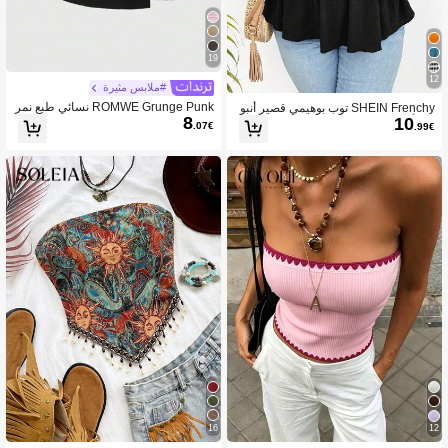
19
12
#ملابس مثيرة
ROMWE Grunge Punk نسائي طبع نمر
SHEIN Frenchy توب بوهيمي قصير أنبو
8
10
الخصر مفتوح الذيل تصميم الجزء العلوي ا
بي بألوان سادة بحجم كبير للصيف
.07€
.99€
لمحبوك
16
12