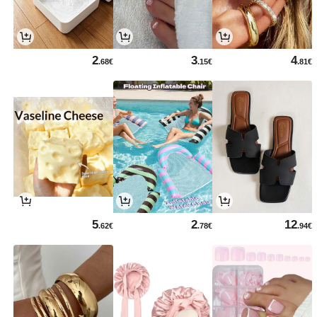
2
3
4
.68€
.15€
.81€
5
2
12
.62€
.78€
.94€