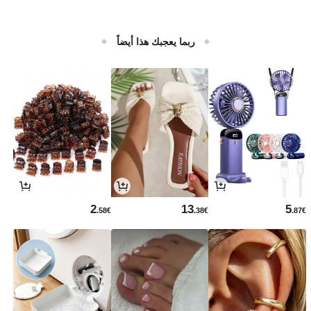
ربما يعجبك هذا أيضاً
2
13
5
.58€
.38€
.87€