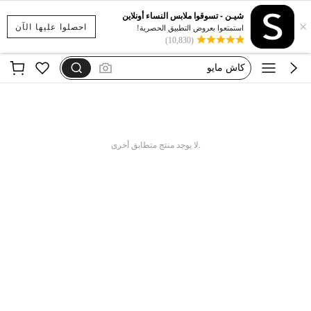
طقم فضفاض
شيـن - تسوقوا ملابس النساء أونلاين
×
مايو قطعة
احصلوا عليها الآن
استمتعوا بعروض التطبيق الحصرية!
(10,830)
كاش مايو
ملابس نسائيه مثيره
swim mulvari
طقم فضفاض
مايو قطعة
.لا يوجد منتج متطابق أخرى