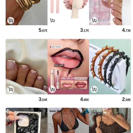
5
3
4
.67€
.17€
.73€
3
4
2
.54€
.85€
.58€