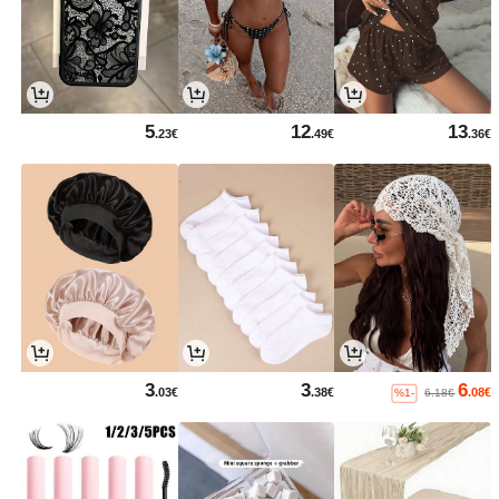
5
12
13
.23€
.49€
.36€
3
3
6
.03€
.38€
.08€
%1-
6.18€