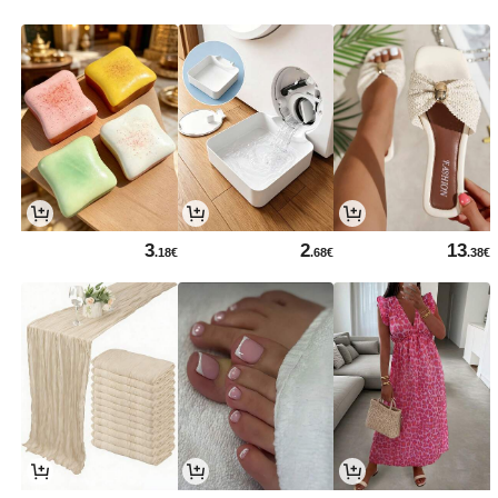
3
2
13
.18€
.68€
.38€