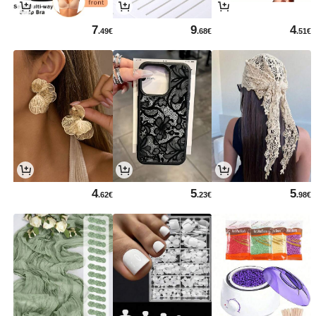
7
9
4
.49€
.68€
.51€
4
5
5
.62€
.23€
.98€