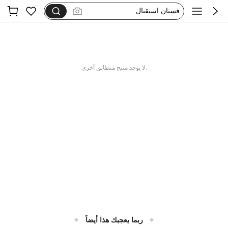
فستان استقبال
motf
dazy
فستان يخفي الكرش
.لا يوجد منتج متطابق أخرى
ربما يعجبك هذا أيضاً