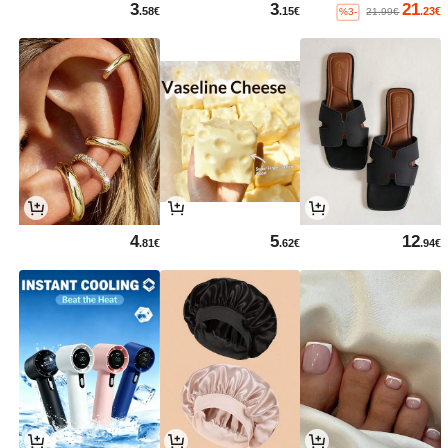
3
3
21
.58€
.15€
.23€
%3-
21.99€
4
5
12
.81€
.62€
.94€