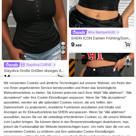
#Ins Rampenlicht
SHEIN ICON Damen Frühling/Somm
er Tanktop mit Überkreuzten beschi
9
,49€
chteten Trägern in großen Größen
17
Slaydiva CURVE
Slaydiva Große Größen lässiges Allr
ound Weißes Top mit tiefem U-Auss
14
,25€
chnitt und Rückenausschnitt für Da
men, Schule, Lehrerin, Homecomin
Wir verwenden Cookies und ähnliche Technologien auf unserer Website, um Ihnen den
g
von Ihnen angeforderten Service bereitzustellen und Ihnen das bestmögliche
Webseitenerlebnis zu bieten. Sie können jederzeit nach Ihrer Wahl "Alle ablehnen", "Alle
akzeptieren" oder Ihre Cookie-Einstellungen anpassen. Wenn Sie "Alle akzeptieren"
auswählen, werden wir alle optionalen Cookies setzen, die uns helfen, den
Datenverkehr zu analysieren, erweiterte Funktionen anzubieten und Inhalte und
Anzeigen an Ihr Einkaufserlebnis bei SHEIN anzupassen. Wenn Sie "Alle ablehnen"
auswählen, lassen Sie nur die unbedingt erforderlichen Cookies zu, die unsere Website
zum Laufen bringen. Sie können diese in den Browsereinstellungen deaktivieren, was
jedoch die Funktionalität der Website beeinträchtigen kann. Um mehr über die von uns
verwendeten Cookies zu erfahren und Ihre optionalen Cookie-Einstellungen
4