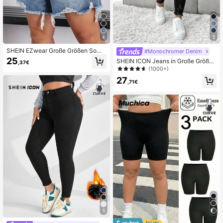
4
5
SHEIN EZwear Große Größen Som
#Monochromer Denim
mer Lässige Destroyed Denim Short
25
SHEIN ICON Jeans in Große Größen
,37€
s mit ausgefranstem Saum
mit Knopfleiste und Taschen, Lässig
(1000+)
look
27
,71€
5