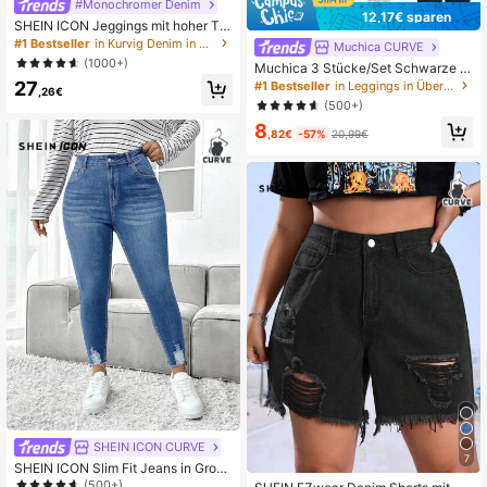
#Monochromer Denim
12,17€ sparen
SHEIN ICON Jeggings mit hoher Tai
lle in Große Größen
#1 Bestseller
in Kurvig Denim in großen Größen
Muchica CURVE
(1000+)
Muchica 3 Stücke/Set Schwarze L
eggings Set in Große Größen
27
#1 Bestseller
in Leggings in Übergröße
,26€
(500+)
8
,82€
-57%
20,99€
SHEIN ICON CURVE
7
SHEIN ICON Slim Fit Jeans in Große
Größen mit lässigem Used-Look
(500+)