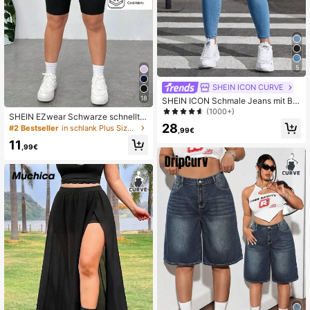
5
SHEIN ICON CURVE
18
SHEIN ICON Schmale Jeans mit Ble
ichen Waschung, Riss
(1000+)
SHEIN EZwear Schwarze schnelltro
28
cknende und kühlende Kompressio
#2 Bestseller
in schlank Plus Size Unterteile
,99€
nsshorts in Große Größen
11
,99€