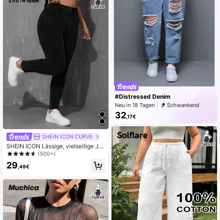
#Distressed Denim
Neu in 18 Tagen
Schwankend
32
,17€
SHEIN ICON CURVE
SHEIN ICON Lässige, vielseitige Je
ans in einfarbiger Skinny-Passform
(500+)
Große Größen
29
,49€