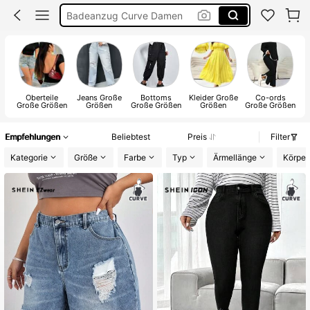
Sommerkleider Für Damen
Tankini Damen Große Größen
Bikini Große Größen
Oberteile
Jeans Große
Bottoms
Kleider Große
Co-ords
G
Große Größen
Größen
Große Größen
Größen
Große Größen
J
Empfehlungen
Beliebtest
Preis
Filter
Kategorie
Größe
Farbe
Typ
Ärmellänge
Körper