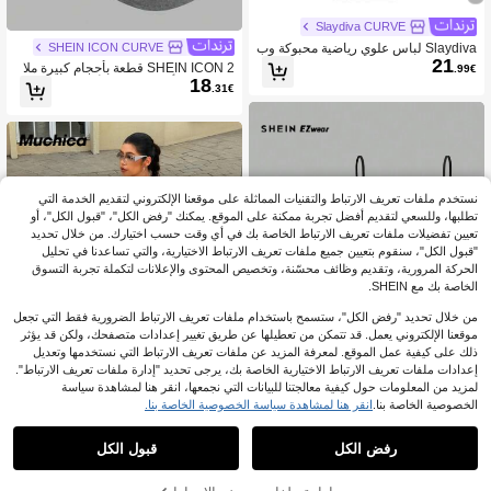
Slaydiva CURVE
SHEIN ICON CURVE
Slaydiva لباس علوي رياضية محبوكة وب
21
حمالات عريضة بحجم كبير، مناسبة للربيع
SHEIN ICON 2 قطعة بأحجام كبيرة ملا
.99€
والخريف
18
بس علوية بألوان متباينة وألوان متنوعة مر
.31€
بوطة من الجانب على الرقبة، طراز Y2K
(عبوة من 2)
نستخدم ملفات تعريف الارتباط والتقنيات المماثلة على موقعنا الإلكتروني لتقديم الخدمة التي
تطلبها، وللسعي لتقديم أفضل تجربة ممكنة على الموقع. يمكنك "رفض الكل"، "قبول الكل"، أو
تعيين تفضيلات ملفات تعريف الارتباط الخاصة بك في أي وقت حسب اختيارك. من خلال تحديد
"قبول الكل"، سنقوم بتعيين جميع ملفات تعريف الارتباط الاختيارية، والتي تساعدنا في تحليل
الحركة المرورية، وتقديم وظائف محسّنة، وتخصيص المحتوى والإعلانات لتكملة تجربة التسوق
الخاصة بك مع SHEIN.
من خلال تحديد "رفض الكل"، ستسمح باستخدام ملفات تعريف الارتباط الضرورية فقط التي تجعل
موقعنا الإلكتروني يعمل. قد تتمكن من تعطيلها عن طريق تغيير إعدادات متصفحك، ولكن قد يؤثر
ذلك على كيفية عمل الموقع. لمعرفة المزيد عن ملفات تعريف الارتباط التي نستخدمها وتعديل
إعدادات ملفات تعريف الارتباط الاختيارية الخاصة بك، يرجى تحديد "إدارة ملفات تعريف الارتباط".
لمزيد من المعلومات حول كيفية معالجتنا للبيانات التي نجمعها، انقر هنا لمشاهدة سياسة
14
الخصوصية الخاصة بنا.
انقر هنا لمشاهدة سياسة الخصوصية الخاصة بنا.
1
5
1
SHEIN EZwear 3 قطعة/مجموعة بلايز
12
سباغتي أسود للمرأة ذوات الأحجام الكبير
رفض الكل
قبول الكل
12.99€
%1-
.86€
Muchica CURVE
ة، قطعة داخلية، بتصميم كاجوال وضيق، م
Muchica تي شيرت مشدّ بحمالات للأحجا
ناسب للصيف
م الكبيرة مع خصر مجمع لتشكيل الخصر