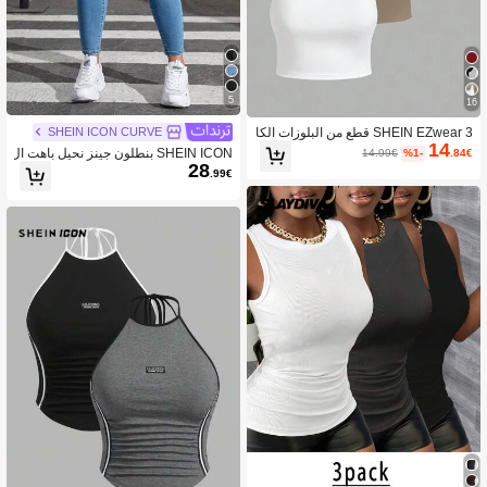
5
16
SHEIN ICON CURVE
SHEIN EZwear 3 قطع من البلوزات الكا
14
جوال بياقة مستديرة مناسبة للمرأة ذات ال
SHEIN ICON بنطلون جينز نحيل باهت ال
14.99€
%1-
.84€
حجم الكبير، مناسبة للصيف
28
لون ممزق مهتري الحواف مقاس كبير
.99€