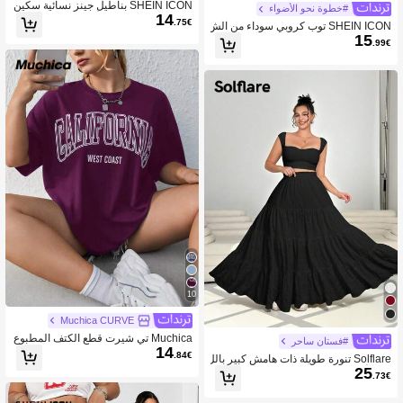
SHEIN ICON بناطيل جينز نسائية سكين
#خطوة نحو الأضواء
14
ي مرنة عالية كشط الأزرار والقطط، للمق
.75€
SHEIN ICON توب كروبي سوداء من الش
اسات الكبيرة، جينزات سهلة الارتداء تنا
15
بك بتصميم سيزر المقاسات الكبيرة، للص
سب الأزياء الصيفية والمهرجانات
.99€
يف
10
Muchica CURVE
Muchica تي شيرت قطع الكتف المطبوع
#فستان ساحر
14
ة بعلامة زائد على مقاس كبير ذات مقاس
.84€
Solflare تنورة طويلة ذات هامش كبير بالل
إضافي من كاليفورنيا
25
ون الأسود للسيدات بقياسات كبيرة
.73€