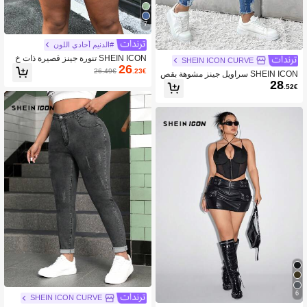
7
#الدنيم أحادي اللون
SHEIN ICON تنورة جينز قصيرة ذات خ
SHEIN ICON CURVE
26
صر عالٍ بتصميم بسيط للمقاسات الكبير
26.49€
.23€
SHEIN ICON سراويل جينز مشوهة بقص
ة
28
ة ضيقة وسائبة بمقاسات كبيرة
.52€
6
SHEIN ICON CURVE