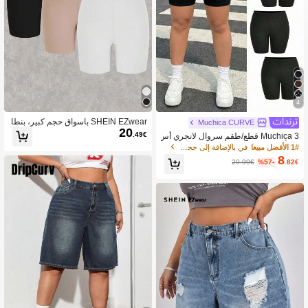
4
SHEIN EZwear باسواق حجم كبير، بنطا
Muchica CURVE
20
ل ضيق قصير بلون صلب
.49€
Muchica 3 قطع/طقم سروال لانجري أس
ود بأحجام كبيرة
1# الأفضل مبيعا
في بالإضافة إلى حجم طماق
8
20.99€
%57-
.82€