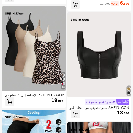
6
12.99€
%49-
.50€
18
SHEIN EZwear بالإضافة إلى 4 قطع قم
19
صان كامي بلون واحد و بطبعات نمر'
.99€
#خطوة نحو الأضواء
SHEIN ICON سترة صيفية من الجلد الص
13
ناعي سحاب + مقاس كبير
.36€