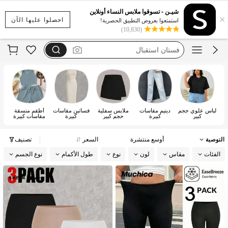
فساتين قياس كبير
شيـن - تسوقوا ملابس النساء أونلاين
×
فستان اكمام طويله
احصلوا عليها الآن
استمتعوا بعروض التطبيق الحصرية!
(10,830)
طقم فضفاض
فستان استقبال
فستان يخفي الكرش
لباس علوي ججم
دينيم مقاسات
ملابس سفلية
فساتين مقاسات
أطقم منسقة
ج
كبير
كبيرة
حجم كبير
كبيرة
مقاسات كبيرة
مق
التوصية
أوسع منتشرة
السعر
تصنيف
الفئات
مقاس
لون
نوع
طول الأكمام
نوع الجسم