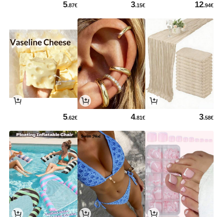
5
3
12
.87€
.15€
.94€
5
4
3
.62€
.81€
.58€