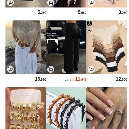
5
5
3
.23€
.98€
.03€
16
11
12
.82€
.84€
.50€
11.87€