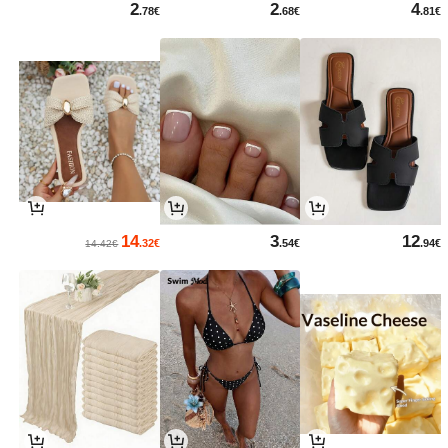
2
2
4
.78€
.68€
.81€
14
3
12
.32€
.54€
.94€
14.42€