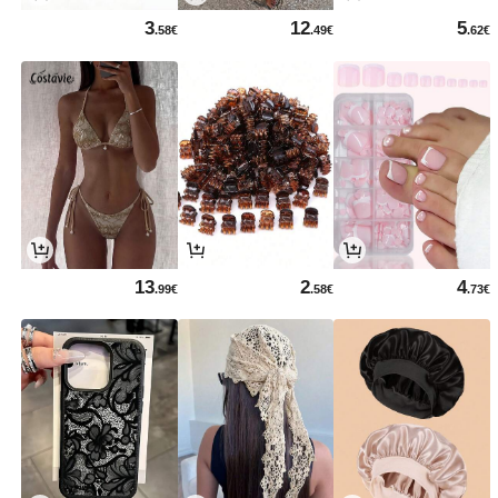
3
12
5
.58€
.49€
.62€
13
2
4
.99€
.58€
.73€