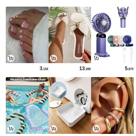
3
13
5
.15€
.38€
.87€