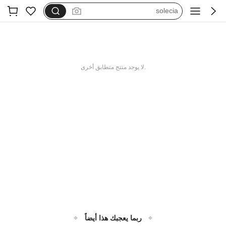
solecia
sleekvia
shuzia
cuccoo bizchic
.لا يوجد منتج متطابق أخرى
motf
ربما يعجبك هذا أيضاً