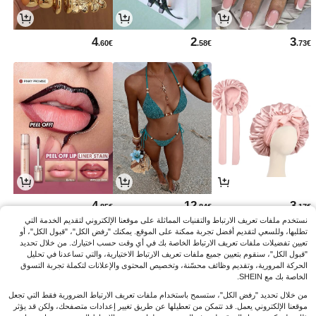
4
2
3
.60€
.58€
.73€
4
12
3
.85€
.84€
.17€
نستخدم ملفات تعريف الارتباط والتقنيات المماثلة على موقعنا الإلكتروني لتقديم الخدمة التي
تطلبها، وللسعي لتقديم أفضل تجربة ممكنة على الموقع. يمكنك "رفض الكل"، "قبول الكل"، أو
تعيين تفضيلات ملفات تعريف الارتباط الخاصة بك في أي وقت حسب اختيارك. من خلال تحديد
"قبول الكل"، سنقوم بتعيين جميع ملفات تعريف الارتباط الاختيارية، والتي تساعدنا في تحليل
الحركة المرورية، وتقديم وظائف محسّنة، وتخصيص المحتوى والإعلانات لتكملة تجربة التسوق
الخاصة بك مع SHEIN.
من خلال تحديد "رفض الكل"، ستسمح باستخدام ملفات تعريف الارتباط الضرورية فقط التي تجعل
موقعنا الإلكتروني يعمل. قد تتمكن من تعطيلها عن طريق تغيير إعدادات متصفحك، ولكن قد يؤثر