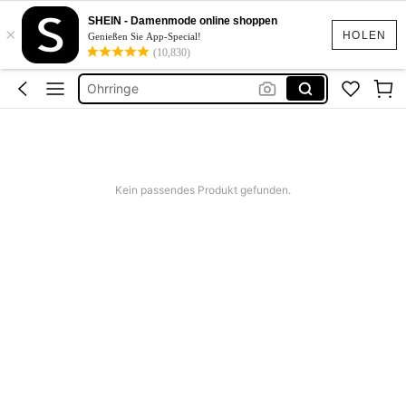
Kette
SHEIN - Damenmode online shoppen
×
Schmuck
HOLEN
Genießen Sie App-Special!
(10,830)
Ohrringe
Ohrringe Gold
Armband
Kette
Schmuck
Kein passendes Produkt gefunden.