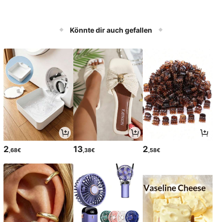
Könnte dir auch gefallen
2
13
2
,68€
,38€
,58€