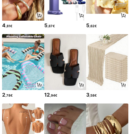
4
5
5
,81€
,87€
,62€
2
12
3
,78€
,94€
,58€