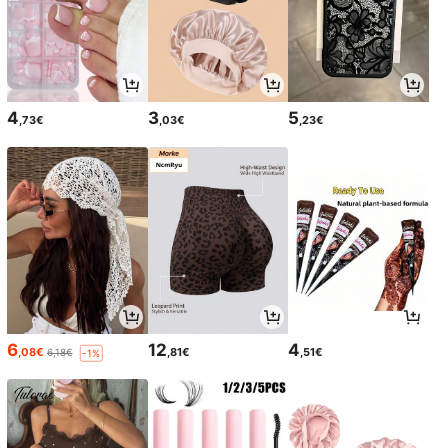
4
3
5
,73€
,03€
,23€
6
12
4
,08€
,81€
,51€
6,18€
-1%