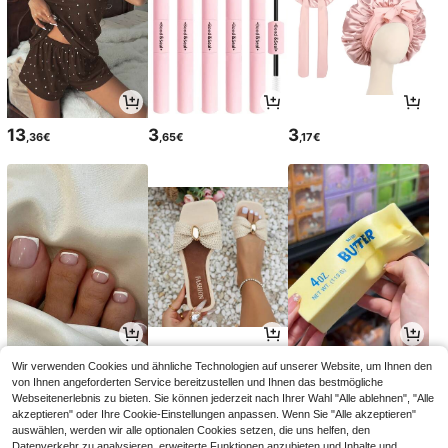
13
3
3
,36€
,65€
,17€
3
14
4
Wir verwenden Cookies und ähnliche Technologien auf unserer Website, um Ihnen den
,54€
,42€
,28€
3,55€
von Ihnen angeforderten Service bereitzustellen und Ihnen das bestmögliche
Webseitenerlebnis zu bieten. Sie können jederzeit nach Ihrer Wahl "Alle ablehnen", "Alle
akzeptieren" oder Ihre Cookie-Einstellungen anpassen. Wenn Sie "Alle akzeptieren"
auswählen, werden wir alle optionalen Cookies setzen, die uns helfen, den
Datenverkehr zu analysieren, erweiterte Funktionen anzubieten und Inhalte und