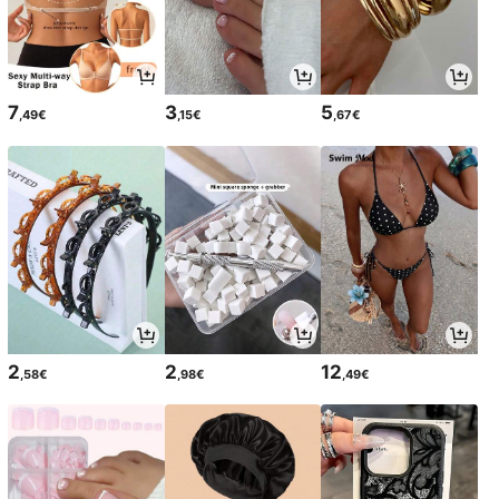
7
3
5
,49€
,15€
,67€
2
2
12
,58€
,98€
,49€