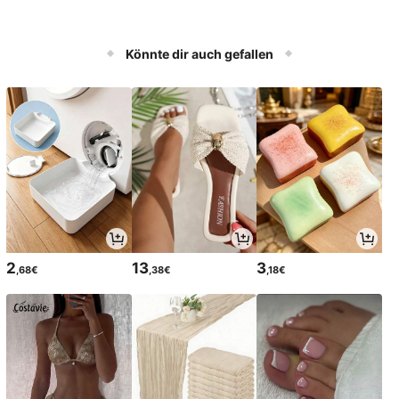
Könnte dir auch gefallen
2
13
3
,68€
,38€
,18€