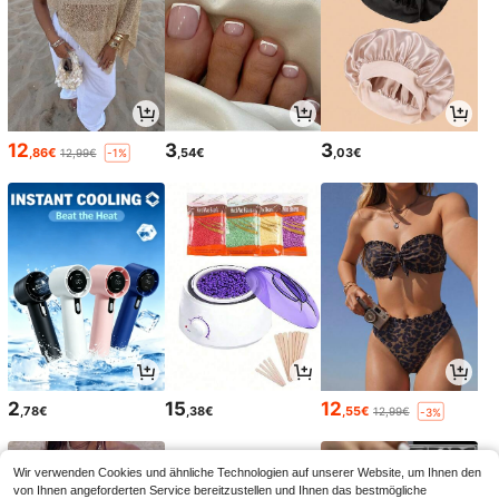
12
3
3
,86€
,54€
,03€
12,99€
-1%
2
15
12
,78€
,38€
,55€
12,99€
-3%
Wir verwenden Cookies und ähnliche Technologien auf unserer Website, um Ihnen den
von Ihnen angeforderten Service bereitzustellen und Ihnen das bestmögliche