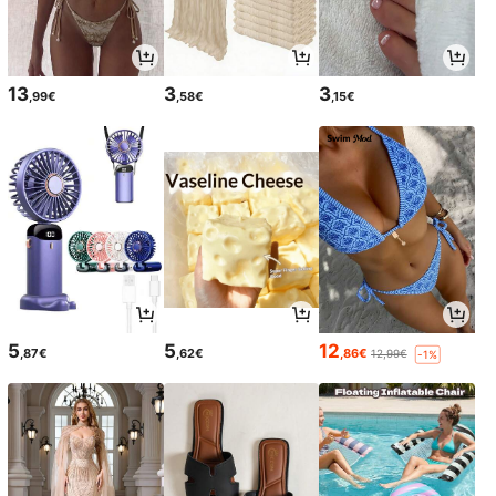
13
3
3
,99€
,58€
,15€
5
5
12
,87€
,62€
,86€
12,99€
-1%