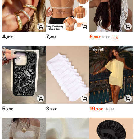
4
7
6
,81€
,49€
,08€
6,18€
-1%
5
3
19
,23€
,38€
,30€
19,49€