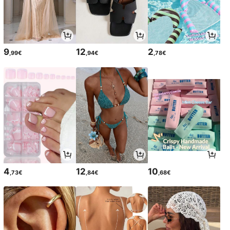
9
12
2
,99€
,94€
,78€
4
12
10
,73€
,84€
,68€