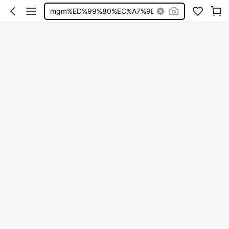
mgm%ED%99%80%EC%A7%9D%EB%B3%B4%EB%8A