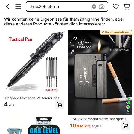
the%20highline
Wir konnten keine Ergebnisse für the%20highline finden, aber
diese anderen Produkte könnten dich interessieren:
Tragbare taktische Verteidigungspe
n aus Aluminium mit Notfall-Glasbr
4
,78€
echer, Sicherheitsschutz, Überlebe
ns-EDC-Multifunktionswerkzeug
5
1 Stück personalisierte lasergeätzt
e Metall-Zigarettenhülle, individuell
10
,85€
-1%
10,97€
gestaltete Zigarettenschachtel, bun
t, süß, charmant, lustig, Kawaii-Mill