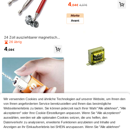
isches Geschenk für Männer, 14-in
4
-1 Bieröffner Überlebens-Karte, Kre
,04€
4,07€
ditkarten-großes Portemonnaie Mul
tifunktions-Werkzeug Geschenk für
Männer & taktische Überlebens-Ga
dgets
24 Zoll ausziehbarer magnetischer
Greifwerkzeug mit Clip - Starker M
26 übrig
agnet Greifwerkzeug für Mechanik
4
er, Heimwerker, Werkstatt & Garag
,08€
e, perfektes Geschenk für Männer
& Väter
Wir verwenden Cookies und ähnliche Technologien auf unserer Website, um Ihnen den
Avant
von Ihnen angeforderten Service bereitzustellen und Ihnen das bestmögliche
Avant Transformers
Webseitenerlebnis zu bieten. Sie können jederzeit nach Ihrer Wahl "Alle ablehnen", "Alle
16
,88€
-5%
17,77€
akzeptieren" oder Ihre Cookie-Einstellungen anpassen. Wenn Sie "Alle akzeptieren"
auswählen, werden wir alle optionalen Cookies setzen, die uns helfen, den
Datenverkehr zu analysieren, erweiterte Funktionen anzubieten und Inhalte und
1 Stück realistisch aussehend
NEW
Anzeigen an Ihr Einkaufserlebnis bei SHEIN anzupassen. Wenn Sie "Alle ablehnen"
e Feuerzeug-förmige Wasserpistol
3