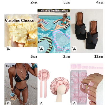
2
3
4
.68€
.15€
.81€
5
2
12
.62€
.78€
.94€