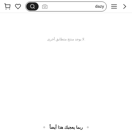
dazy
فستان اكمام طويله
بيجامات شتوية مقاس كبير
motf
.لا يوجد منتج متطابق أخرى
ربما يعجبك هذا أيضاً