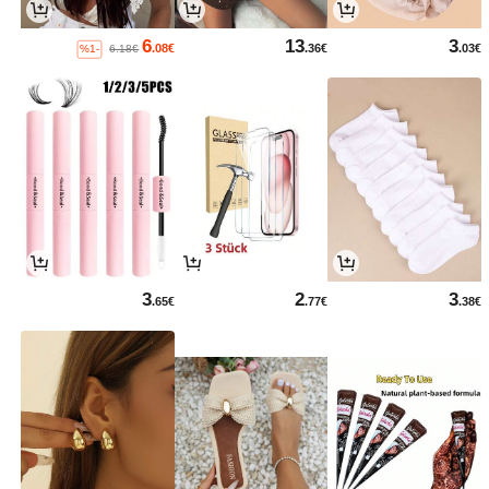
6
13
3
.08€
.36€
.03€
%1-
6.18€
3
2
3
.65€
.77€
.38€