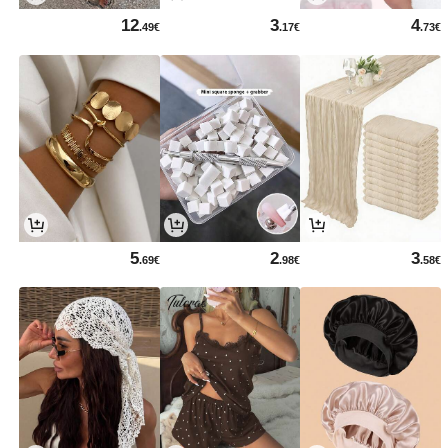
12
3
4
.49€
.17€
.73€
5
2
3
.69€
.98€
.58€