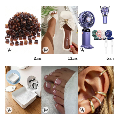
2
13
5
.58€
.38€
.87€