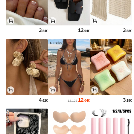
3
12
3
.54€
.94€
.58€
4
12
3
.62€
.04€
.18€
12.12€