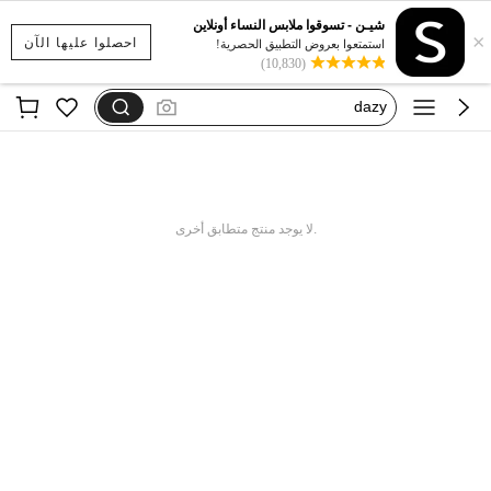
فستان استقبال
شيـن - تسوقوا ملابس النساء أونلاين
×
فستان يخفي الكرش
احصلوا عليها الآن
استمتعوا بعروض التطبيق الحصرية!
(10,830)
فستان اكمام طويله
dazy
motf
فستان استقبال
فستان يخفي الكرش
.لا يوجد منتج متطابق أخرى