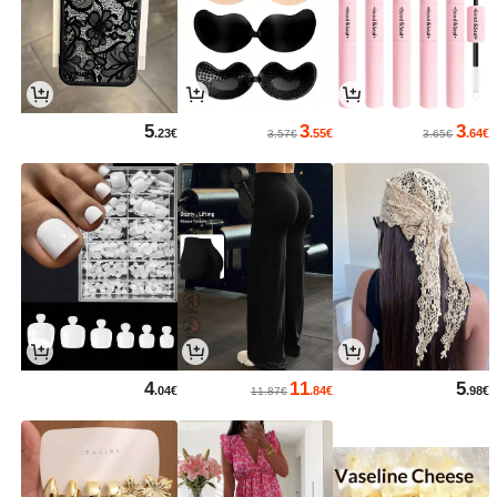
5
3
3
.23€
.55€
.64€
3.57€
3.65€
4
11
5
.04€
.84€
.98€
11.87€