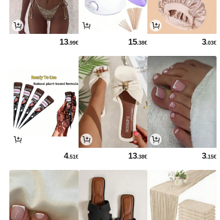
13
15
3
.99€
.38€
.03€
4
13
3
.51€
.38€
.15€