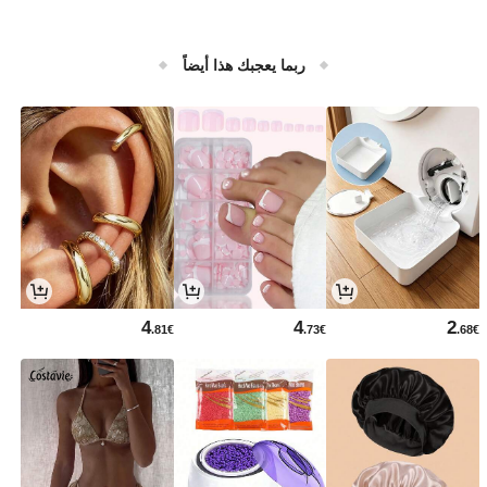
ربما يعجبك هذا أيضاً
4
4
2
.81€
.73€
.68€