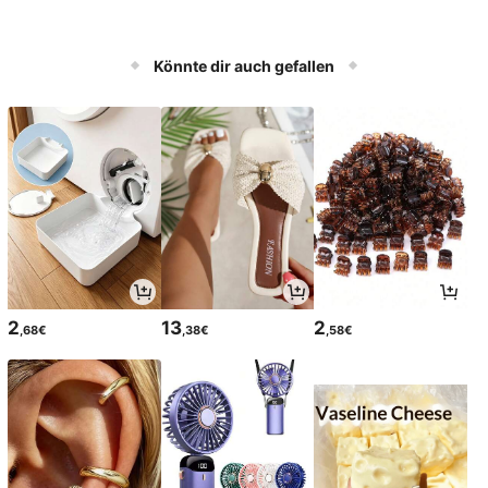
Könnte dir auch gefallen
2
13
2
,68€
,38€
,58€