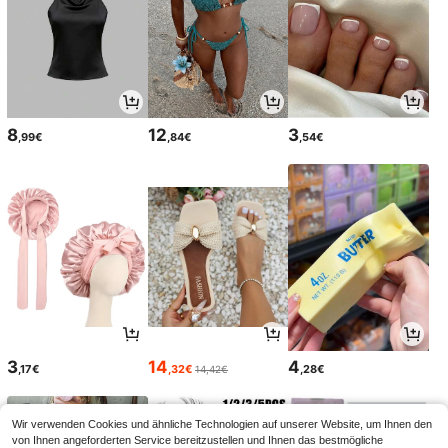
8
12
3
,99€
,84€
,54€
3
14
4
,17€
,32€
,28€
14,42€
Wir verwenden Cookies und ähnliche Technologien auf unserer Website, um Ihnen den
von Ihnen angeforderten Service bereitzustellen und Ihnen das bestmögliche