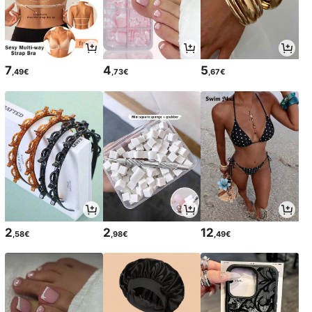
7
4
5
,49€
,73€
,67€
2
2
12
,58€
,98€
,49€