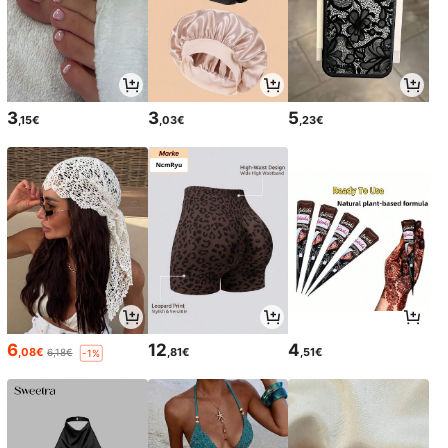
3
3
5
,15€
,03€
,23€
6
12
4
,08€
,81€
,51€
6,18€
-1%