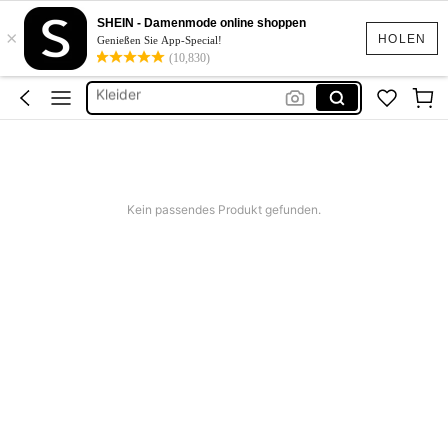
Sommerkleider Für Damen
SHEIN - Damenmode online shoppen
×
Bikini
HOLEN
Genießen Sie App-Special!
(10,830)
Kleider
Sommer Kleider
Zwei Teiler Damen
Sommerkleider Für Damen
Bikini
Kein passendes Produkt gefunden.