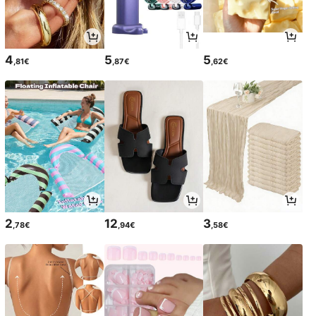
4
5
5
,81€
,87€
,62€
2
12
3
,78€
,94€
,58€